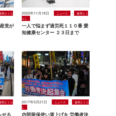
2020年11月18日
・
雇用とくら
ニュース
雇用とく
らし
共産党が
一人で悩まず過労死１１０番 愛
知健康センター ２３日まで
2017年3月21日
・
雇用とくら
ニュース
雇用とくら
し
らせる
内部留保使い賃上げを 労働者決