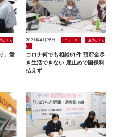
2021年4月28日
・
用とくら
ニュース
雇用とくら
し
り」愛
コロナ何でも相談51件 預貯金尽
き生活できない 雇止めで国保料
払えず