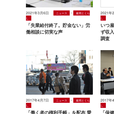
2021年3月6日
・
2021年
ニュース
雇用とくら
し
し
「失業給付終了。貯金ない」労
いつ雇
働相談に切実な声
ず収入
調査
2017年4月7日
・
2017年
ニュース
雇用とくら
し
し
「働く者の権利手帳」を配布 愛
「保