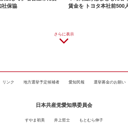
知社保協
賃金を トヨタ本社前500
さらに表示
リンク
地方選挙予定候補者
愛知民報
選挙募金のお願い
日本共産党愛知県委員会
すやま初美
井上哲士
もとむら伸子