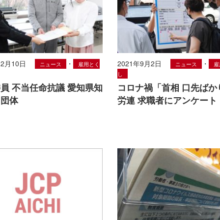
12月10日
・
2021年9月2日
・
ニュース
雇用とく
ニュース
雇
し
員 不当任命抗議 愛知県知
コロナ禍「首相 口先ばか
３団体
労連 求職者にアンケート