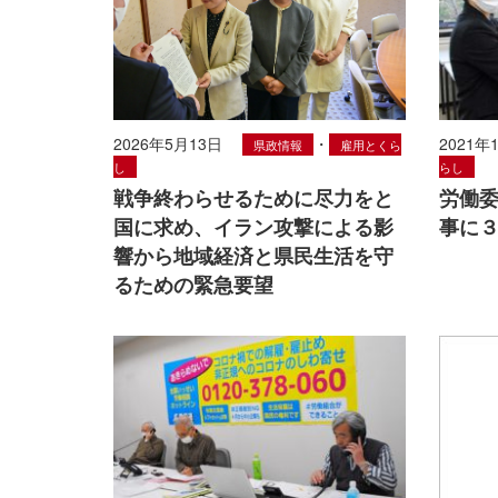
2026年5月13日
・
2021年
県政情報
雇用とくら
し
らし
戦争終わらせるために尽力をと
労働委
国に求め、イラン攻撃による影
事に
響から地域経済と県民生活を守
るための緊急要望