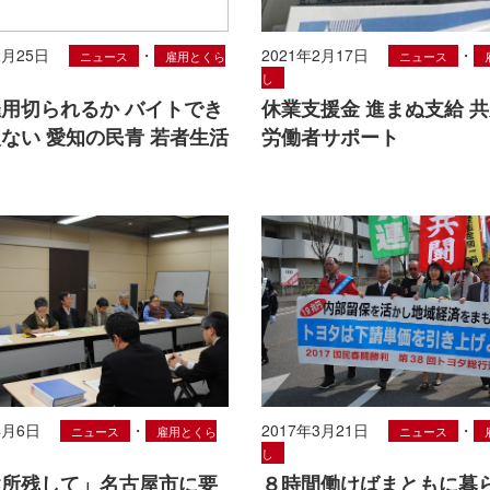
2月25日
・
2021年2月17日
・
ニュース
雇用とくら
ニュース
し
用切られるか バイトでき
休業支援金 進まぬ支給 
ない 愛知の民青 若者生活
労働者サポート
4月6日
・
2017年3月21日
・
ニュース
雇用とくら
ニュース
し
健所残して」名古屋市に要
８時間働けばまともに暮