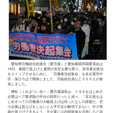
愛知県労働組合総連合（愛労連）と愛知春闘共闘委員会は
16日、春闘で賃上げと雇用の安定を勝ち取り、安倍暴走政治
をストップさせるために、「労働者決起集会」を名古屋市中
区・栄ひろばで開催しました。労組組合員など３５０人が参
加しました。
榑松（くれまつ）佐一・愛労連議長は、トヨタをはじめ大
企業はベア要求額の半分の回答だったと述べ、「非正規をは
じめすべての労働者の大幅賃上げは待ったなしの課題だ。空
小企業は賃上げをしないと人手不足が解消できない。中小零
細が賃上げできるよう、大企業には内部留保を活用しろと訴