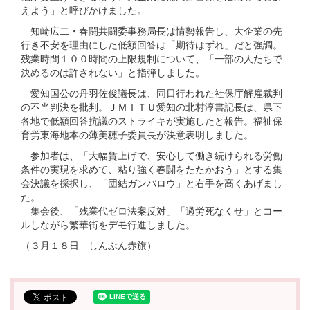
えよう」と呼びかけました。
知崎広二・春闘共闘委事務局長は情勢報告し、大企業の先
行き不安を理由にした低額回答は「期待はずれ」だと強調。
残業時間１００時間の上限規制について、「一部の人たちで
決めるのは許されない」と指弾しました。
愛知国公の丹羽佐俊議長は、同日行われた社保庁解雇裁判
の不当判決を批判。ＪＭＩＴＵ愛知の北村淳書記長は、県下
各地で低額回答抗議のストライキが実施したと報告。福祉保
育労東海地本の薄美穂子委員長が決意表明しました。
参加者は、「大幅賃上げで、安心して働き続けられる労働
条件の実現を求めて、粘り強く春闘をたたかおう」とする集
会決議を採択し、「団結ガンバロウ」と右手を高くあげまし
た。
集会後、「残業代ゼロ法案反対」「過労死なくせ」とコー
ルしながら繁華街をデモ行進しました。
（３月１８日 しんぶん赤旗）