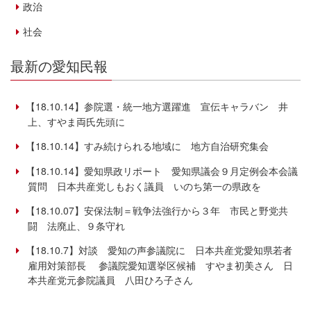
政治
社会
最新の愛知民報
【18.10.14】参院選・統一地方選躍進 宣伝キャラバン 井
上、すやま両氏先頭に
【18.10.14】すみ続けられる地域に 地方自治研究集会
【18.10.14】愛知県政リポート 愛知県議会９月定例会本会議
質問 日本共産党しもおく議員 いのち第一の県政を
【18.10.07】安保法制＝戦争法強行から３年 市民と野党共
闘 法廃止、９条守れ
【18.10.7】対談 愛知の声参議院に 日本共産党愛知県若者
雇用対策部長 参議院愛知選挙区候補 すやま初美さん 日
本共産党元参院議員 八田ひろ子さん