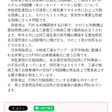
ステルス戦闘機（米ロッキード・マーチン社製）について、
米政府監査院は５日発表した報告書で９６６件におよぶ欠陥
を指摘しました。そのうち１１１件は、安全性や重要な性能
を危険にさらす問題です。
防衛省は、F35 を42機調達する計画で、そのうち30数機は
愛知県豊山町にある三菱重工小牧南工場で最終組み立てされ
ます。昨年６月には同工場生産の初号機が隣接する愛知県営
名古屋空港から試験飛行に飛び立ち、そのごう音が住民をお
どろかせました。
日米両政府は、小牧南工場をアジア・太平洋地域に配備さ
れる米軍などのF35の点検整備拠点に使う計画です。
米監査院の欠陥指摘に、名古屋空港周辺住民にF35事故へ
の不安が高まっています。同空港では２００７年、三菱小牧
南工場で点検整備中の空自F２戦闘機が滑走路上で墜落炎上す
る重大事故が発生しています。
防衛省は、F35の欠陥指摘にたいする見解を示すべきで
す。県と空港周辺市町は住民の安全確保の責務が問われてい
ます。