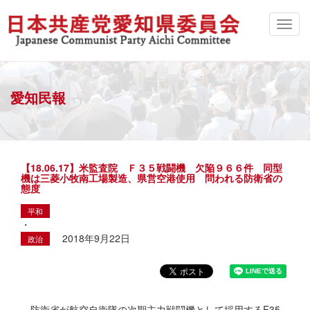
愛知民報
【18.06.17】米監査院 Ｆ３５戦闘機 欠陥９６６件 同型
機は三菱小牧南工場製造、県営空港使用 問われる防衛省の
態度
平和
・
2018年9月22日
政治
防衛省が航空自衛隊の次期主力戦闘機として採用するF35