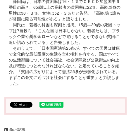
藤田氏は、日本の貧困率は16・１％でＯＥＣＤ加盟国中６
番目の高さ、65歳以上の高齢者の貧困率は22％、高齢単身の
男性は38・３％、女性は52・３％だと告発。「高齢期は誰も
が貧困に陥る可能性がある」と語りました。
同氏は、若者の貧困も深刻と指摘。15歳―39歳の死因トッ
プは?自殺?。「こんな国は日本しかない。若者たちは、ブラ
ック企業や奨学金ローンなどで避けることができない貧困に
追い詰められている」と告発しました。
そのうえで、「日本国憲法第25条が、すべての国民は健康
で文化的な最低限度の生活を営む権利を有する、国はすべて
の生活部面について社会福祉、社会保障及び公衆衛生の向上
及び増進につとめなければならない」と定めていることを紹
介。「貧困の広がりによって憲法25条が形骸化されている。
まずこの条文に近づける社会にすることが重要」と力説しま
した。