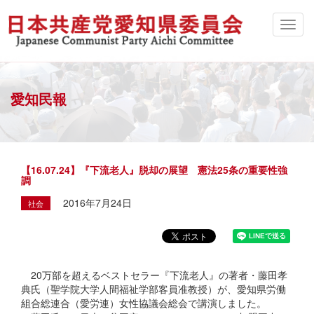
愛知民報
【16.07.24】『下流老人』脱却の展望 憲法25条の重要性強
調
2016年7月24日
社会
20万部を超えるベストセラー『下流老人』の著者・藤田孝
典氏（聖学院大学人間福祉学部客員准教授）が、愛知県労働
組合総連合（愛労連）女性協議会総会で講演しました。