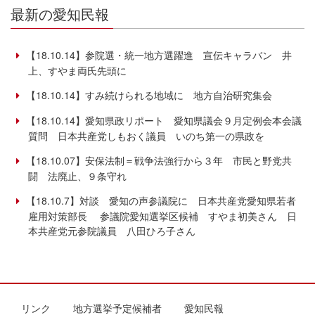
最新の愛知民報
【18.10.14】参院選・統一地方選躍進 宣伝キャラバン 井
上、すやま両氏先頭に
【18.10.14】すみ続けられる地域に 地方自治研究集会
【18.10.14】愛知県政リポート 愛知県議会９月定例会本会議
質問 日本共産党しもおく議員 いのち第一の県政を
【18.10.07】安保法制＝戦争法強行から３年 市民と野党共
闘 法廃止、９条守れ
【18.10.7】対談 愛知の声参議院に 日本共産党愛知県若者
雇用対策部長 参議院愛知選挙区候補 すやま初美さん 日
本共産党元参院議員 八田ひろ子さん
リンク
地方選挙予定候補者
愛知民報