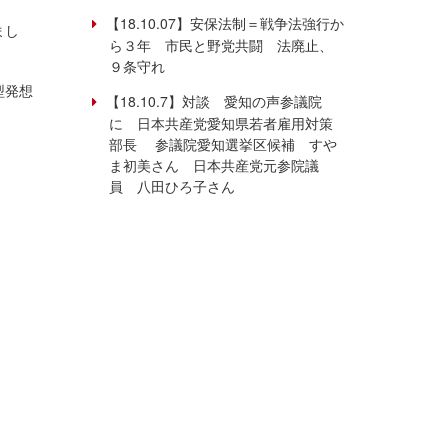
【18.10.07】安保法制＝戦争法強行か
まし
ら３年 市民と野党共闘 法廃止、
９条守れ
型発想
【18.10.7】対談 愛知の声参議院
に 日本共産党愛知県若者雇用対策
部長 参議院愛知選挙区候補 すや
ま初美さん 日本共産党元参院議
員 八田ひろ子さん