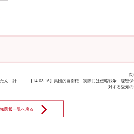
破たん 計
【14.03.16】集団的自衛権 実際には侵略戦争 秘密
対する愛知の
知民報一覧へ戻る