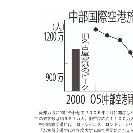
愛知万博に間に合わせて２００５年２月に開港した
年の旅客数は約９２１万人。旧空港の約１１００万
中部国際空港には、ロサンゼルス、ロンドン、パリ
「名古屋空港では今後増大する航空需要にこたえら