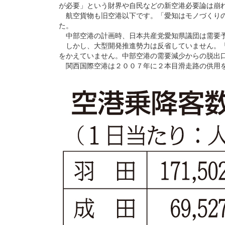
が必要」という財界や自民などの新空港必要論は崩
航空貨物も旧空港以下です。「愛知はモノづくりの
た。
中部空港の計画時、日本共産党愛知県議団は需要予
しかし、大型開発推進勢力は反省していません。「
をかえていません。中部空港の需要減少からの脱出口
関西国際空港は２００７年に２本目滑走路の供用を