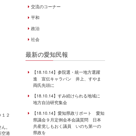
交流のコーナー
平和
政治
社会
最新の愛知民報
【18.10.14】参院選・統一地方選躍
進 宣伝キャラバン 井上、すやま
両氏先頭に
【18.10.14】すみ続けられる地域に
地方自治研究集会
【18.10.14】愛知県政リポート 愛知
０１２
県議会９月定例会本会議質問 日本
共産党しもおく議員 いのち第一の
せん。
県政を
新空港