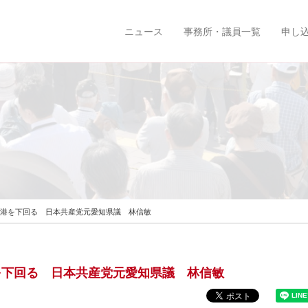
ニュース
事務所・議員一覧
申し
 旧空港を下回る 日本共産党元愛知県議 林信敏
空港を下回る 日本共産党元愛知県議 林信敏