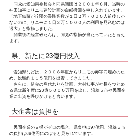
同党の愛知県委員会と同県議団は２００１年８月、当時の
神田知事にリニモ建設計画の白紙撤回を申し入れています。
「地下鉄藤が丘駅の乗降客数が１日２万７０００人前後しか
ないのに、リニモに１日３万１０００人の利用を見込むのは
過大」と指摘しました。
開業後の経営破たんは、同党の指摘が当たっていたと言え
ます。
県、新たに23億円投入
愛知県などは、２００８年度からリニモの赤字穴埋めのた
め、総額約１１５億円を出資してきました。
さらに、借金の肩代わりを計画。大村知事が社長をつとめ
る県は新年度に23億５０００万円を出し、沿線５市や民間企
業に出資を呼びかけると言います。
大企業は負担を
民間企業の支援がゼロの場合、県負担は97億円、沿線５市
の負担は66億円にのぼると見られています。