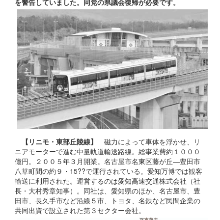
を警告していました。同党の県議会復帰が必要です。
【リニモ・東部丘陵線】
磁力によって車体を浮かせ、リ
ニアモーターで進む中量軌道輸送路線。総事業費約１０００
億円。２００５年３月開業。名古屋市名東区藤が丘―豊田市
八草町間の約９・15??で運行されている。愛知万博では観客
輸送に利用された。運営するのは愛知高速交通株式会社（社
長・大村秀章知事）。同社は、愛知県のほか、名古屋市、豊
田市、長久手市など沿線５市、トヨタ、名鉄など民間企業の
共同出資で設立された第３セクター会社。