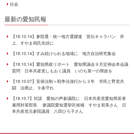
社会
最新の愛知民報
【18.10.14】参院選・統一地方選躍進 宣伝キャラバン 井
上、すやま両氏先頭に
【18.10.14】すみ続けられる地域に 地方自治研究集会
【18.10.14】愛知県政リポート 愛知県議会９月定例会本会議
質問 日本共産党しもおく議員 いのち第一の県政を
【18.10.07】安保法制＝戦争法強行から３年 市民と野党共
闘 法廃止、９条守れ
【18.10.7】対談 愛知の声参議院に 日本共産党愛知県若者
雇用対策部長 参議院愛知選挙区候補 すやま初美さん 日
本共産党元参院議員 八田ひろ子さん