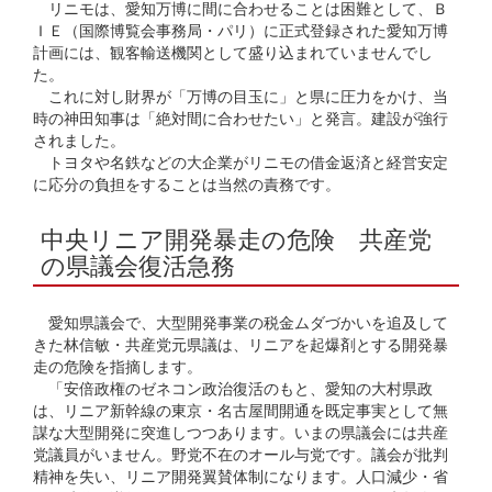
リニモは、愛知万博に間に合わせることは困難として、Ｂ
ＩＥ（国際博覧会事務局・パリ）に正式登録された愛知万博
計画には、観客輸送機関として盛り込まれていませんでし
た。
これに対し財界が「万博の目玉に」と県に圧力をかけ、当
時の神田知事は「絶対間に合わせたい」と発言。建設が強行
されました。
トヨタや名鉄などの大企業がリニモの借金返済と経営安定
に応分の負担をすることは当然の責務です。
中央リニア開発暴走の危険 共産党
の県議会復活急務
愛知県議会で、大型開発事業の税金ムダづかいを追及して
きた林信敏・共産党元県議は、リニアを起爆剤とする開発暴
走の危険を指摘します。
「安倍政権のゼネコン政治復活のもと、愛知の大村県政
は、リニア新幹線の東京・名古屋間開通を既定事実として無
謀な大型開発に突進しつつあります。いまの県議会には共産
党議員がいません。野党不在のオール与党です。議会が批判
精神を失い、リニア開発翼賛体制になります。人口減少・省