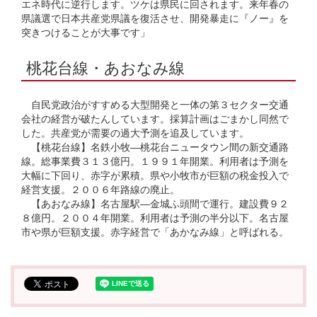
エネ時代に逆行します。ツケは県民に回されます。来年春の
県議選で日本共産党県議を復活させ、開発暴走に『ノー』を
突きつけることが大事です」
桃花台線・あおなみ線
自民党政治がすすめる大型開発と一体の第３セクター交通
会社の経営が破たんしています。採算計画はごまかし同然で
した。共産党が需要の過大予測を追及しています。
【桃花台線】名鉄小牧―桃花台ニュータウン間の新交通路
線。総事業費３１３億円。１９９１年開業。利用者は予測を
大幅に下回り、赤字が累積。県や小牧市が巨額の税金投入で
経営支援。２００６年路線の廃止。
【あおなみ線】名古屋駅―金城ふ頭間で運行。建設費９２
８億円。２００４年開業。利用者は予測の半分以下。名古屋
市や県が巨額支援。赤字経営で「あかなみ線」と呼ばれる。