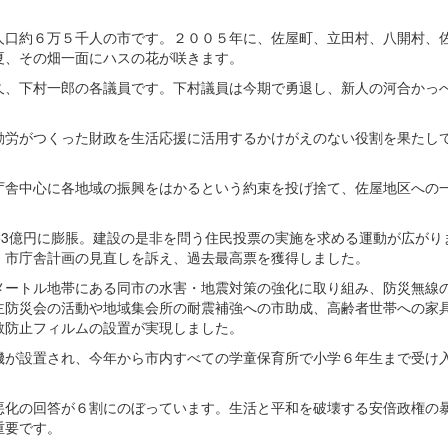
口約６万５千人の市です。２００５年に、佐屋町、立田村、八開村、
夏、その畑一面にハスの花が咲きます。
、下村一郎の各議員です。下村議員は今期で勇退し、新人の河合かっ
労がつくった財政を生活応援に活用するかけがえのない役割を果たし
舎中心に各地域の振興をはかるという約束を投げ捨て、佐屋地区への
53億円に膨脹。建設の是非を問う住民投票の実施を求める運動が広がり
。市庁舎計画の見直しを訴え、過去最高票を獲得しました。
ートル地帯にある同市の水害・地震対策の強化に取り組み、防災無線
主防災会の活動や地域集会所の耐震補強への市助成、高齢者世帯への家
散防止フィルムの設置が実現しました。
が設置され、今年から市内すべての学童保育所で小学６年生まで受け
化の回答が６割にのぼっています。生活と平和を破壊する安倍政権の
重要です。