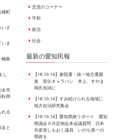
交流のコーナー
佐織町
平和
ぺいさ
政治
社会
ていま
最新の愛知民報
一極集
【18.10.14】参院選・統一地方選躍
まし
進 宣伝キャラバン 井上、すやま
両氏先頭に
の全市
具転倒
【18.10.14】すみ続けられる地域に
地方自治研究集会
入れる
【18.10.14】愛知県政リポート 愛知
県議会９月定例会本会議質問 日本
暴走と
共産党しもおく議員 いのち第一の
県政を