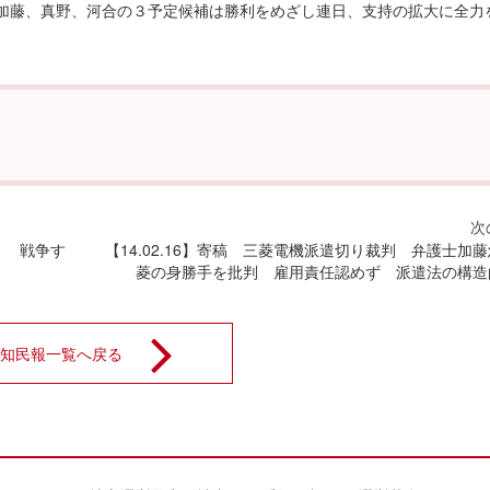
。加藤、真野、河合の３予定候補は勝利をめざし連日、支持の拡大に全力
く 戦争す
【14.02.16】寄稿 三菱電機派遣切り裁判 弁護士加
菱の身勝手を批判 雇用責任認めず 派遣法の構造
知民報一覧へ戻る