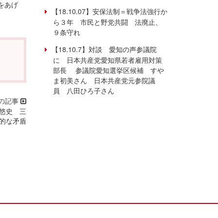
をあげ
【18.10.07】安保法制＝戦争法強行か
ら３年 市民と野党共闘 法廃止、
９条守れ
【18.10.7】対談 愛知の声参議院
に 日本共産党愛知県若者雇用対策
部長 参議院愛知選挙区候補 すや
ま初美さん 日本共産党元参院議
員 八田ひろ子さん
藤悠史 三
的な矛盾