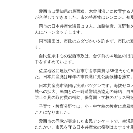
愛西市は愛知県の最西端、木曽川沿いに位置する人
が合併してできました。市の特産物はレンコン。初
同市の日本共産党議員は３人。加藤敏彦、真野和久
んにバトンタッチします。
同市議団は、市政のムダづかいを許さず、市民の勤
す。
自民党系中心の愛西市政は、合併前の４地区の旧庁
中をすすめています。
佐屋地区に建設中の新市庁舎事業費は35億円から
た。日本共産党は昨年の市長選に党公認候補を擁立
日本共産党市議団は実績バツグンです。海抜ゼロメ
域への拡大、民間との一時避難場所協定の締結、自
防止金具の取付費の補助、保育園・学校のガラス飛
子育て・教育分野では、小・中学校の教室に扇風機
ことになりました。
愛西市の同党が実施した市民アンケートで、生活悪
たたかい、市民を守る日本共産党の役割はますます