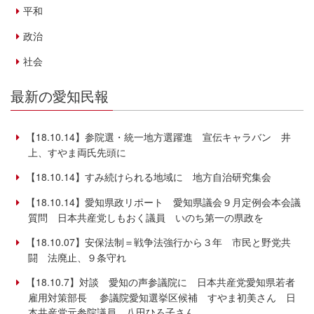
平和
政治
社会
最新の愛知民報
【18.10.14】参院選・統一地方選躍進 宣伝キャラバン 井
上、すやま両氏先頭に
【18.10.14】すみ続けられる地域に 地方自治研究集会
【18.10.14】愛知県政リポート 愛知県議会９月定例会本会議
質問 日本共産党しもおく議員 いのち第一の県政を
【18.10.07】安保法制＝戦争法強行から３年 市民と野党共
闘 法廃止、９条守れ
【18.10.7】対談 愛知の声参議院に 日本共産党愛知県若者
雇用対策部長 参議院愛知選挙区候補 すやま初美さん 日
本共産党元参院議員 八田ひろ子さん