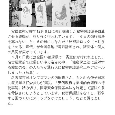
安倍政権が昨年12月６日に強行採決した秘密保護法を廃止
させる運動が、粘り強く行われています。「６日の強行採決
を忘れない」と、６の日にちなんだ「秘密法ロック（＝動き
を止める）宣伝」が全国各地で毎月計画され、諸団体・個人
の共同が広がっています。
２月６日夜には全国16都府県で一斉宣伝が行われました。
名古屋駅前では厳しい冷え込みの中、「秘密保全法に反対す
る愛知の会」の人たちが通行人に秘密保護法廃止をアピール
しました（写真）。
名古屋市民オンブズマンの内田隆さん、もとむら伸子日本
共産党県常任委員らが演説。「安倍政権は集団的自衛権の行
使容認に踏み切り、国家安全保障基本法を制定して憲法９条
を骨抜きにしようとしています。秘密保護法をなくし、戦争
する国づくりにストップをかけましょう」などと訴えまし
た。