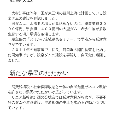
大村知事は昨年、国が東三河の豊川上流に計画している設
楽ダムの建設を容認しました。
同ダムは、水需要の増大が見込めないのに、総事業費３０
００億円、県負担１４００億円の大型ダム。希少生物が多数
生息する河川環境を破壊します。
県主催の「とよがわ流域県民セミナー」で学者から反対意
見がでています。
２０１１年の知事選で、長良川河口堰の開門調査を公約し
た同知事ですが、設楽ダムの建設を容認し、自民党に追随し
ました。
新たな県民のたたかい
消費税増税・社会保障改悪と一体の自民党型ゼネコン政治
を許さない県民のたたかいが広がっています。
リニア新幹線計画の公聴会では反対意見が相次ぎ、不要不
急のダムや道路建設、空港拡張の中止を求める運動がつづい
ています。