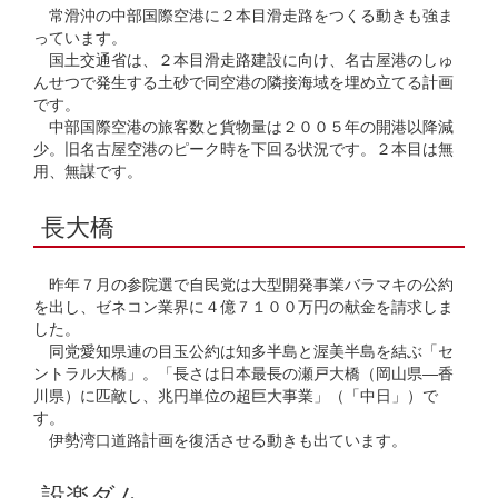
常滑沖の中部国際空港に２本目滑走路をつくる動きも強ま
っています。
国土交通省は、２本目滑走路建設に向け、名古屋港のしゅ
んせつで発生する土砂で同空港の隣接海域を埋め立てる計画
です。
中部国際空港の旅客数と貨物量は２００５年の開港以降減
少。旧名古屋空港のピーク時を下回る状況です。２本目は無
用、無謀です。
長大橋
昨年７月の参院選で自民党は大型開発事業バラマキの公約
を出し、ゼネコン業界に４億７１００万円の献金を請求しま
した。
同党愛知県連の目玉公約は知多半島と渥美半島を結ぶ「セ
ントラル大橋」。「長さは日本最長の瀬戸大橋（岡山県―香
川県）に匹敵し、兆円単位の超巨大事業」（「中日」）で
す。
伊勢湾口道路計画を復活させる動きも出ています。
設楽ダム