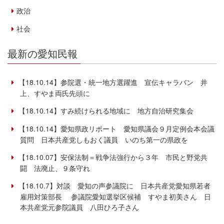
政治
社会
最新の愛知民報
【18.10.14】参院選・統一地方選躍進 宣伝キャラバン 井
上、すやま両氏先頭に
【18.10.14】すみ続けられる地域に 地方自治研究集会
【18.10.14】愛知県政リポート 愛知県議会９月定例会本会議
質問 日本共産党しもおく議員 いのち第一の県政を
【18.10.07】安保法制＝戦争法強行から３年 市民と野党共
闘 法廃止、９条守れ
【18.10.7】対談 愛知の声参議院に 日本共産党愛知県若者
雇用対策部長 参議院愛知選挙区候補 すやま初美さん 日
本共産党元参院議員 八田ひろ子さん