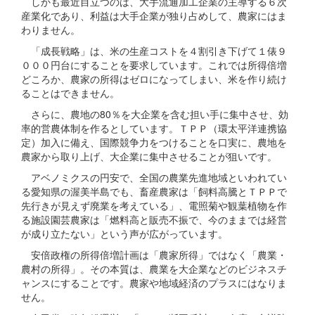
しかも最近目立つのは、大手流通加工企業の主導する６次
産業化であり、利益は大手企業が独り占めして、農家にはま
わりません。
「成長戦略」は、米の生産コストを４割引き下げて１俵９
０００円台にすることを要求しています。これでは所得倍増
どころか、農家の所得はゼロになってしまい、米を作り続け
ることはできません。
さらに、農地の80％を大企業を含む担い手に集中させ、効
率的営農体制を作るとしています。ＴＰＰ（環太平洋連携協
定）加入に備え、国際競争力をつけることを口実に、農地を
農家から取り上げ、大企業に集中させることが狙いです。
アベノミクスの円安で、全国の農業先進地域といわれてい
る愛知県の渥美半島でも、畜産農家は「飼料高騰とＴＰＰで
先行きが見えず廃業を考えている」、電照菊や観葉植物を作
る施設園芸農家は「燃料高と販売不振で、今のままでは経営
が成り立たない」という声が広がっています。
安倍政権の所得倍増計画は「農家所得」ではなく「農業・
農村の所得」。その本質は、農業を大企業などのビジネスチ
ャンスにすることです。農家や地域経済のプラスにはなりま
せん。