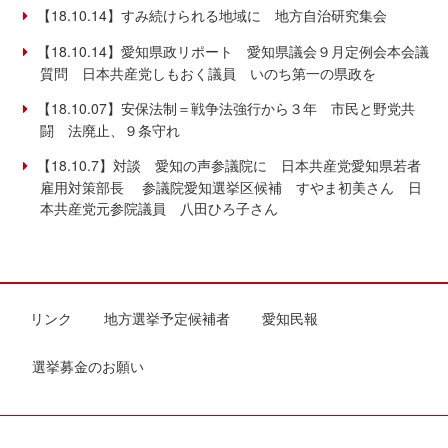
【18.10.14】すみ続けられる地域に 地方自治研究集会
【18.10.14】愛知県政リポート 愛知県議会９月定例会本会議
質問 日本共産党しもおく議員 いのち第一の県政を
【18.10.07】安保法制＝戦争法強行から３年 市民と野党共
闘 法廃止、９条守れ
【18.10.7】対談 愛知の声参議院に 日本共産党愛知県若者
雇用対策部長 参議院愛知選挙区候補 すやま初美さん 日
本共産党元参院議員 八田ひろ子さん
リンク
地方選挙予定候補者
愛知民報
選挙募金のお願い