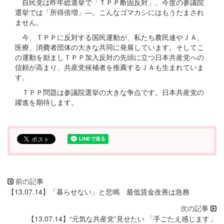
自民党は昨年総選挙で「ＴＰＰ断固反対」、今度の参議院
選挙では「所得倍増」―。こんなゴマカシにはもうだまされ
ません。
今、ＴＰＰに反対する国民運動が、私たち農民連やＪＡ、
医療、消費者団体の大きな共同に発展しています。そしてこ
の運動を励ましＴＰＰ加入反対の先頭に立つ日本共産党への
信頼が高まり、共産党候補者を推薦するＪＡも生まれていま
す。
ＴＰＰ問題は参議院選挙の大きな争点です。日本共産党の
躍進を期待します。
【13.07.14】「暮らせない」と悲鳴 最低賃金改善は急務
【13.07.14】“元気な共産党”見せたい 「手ごたえ感じます」