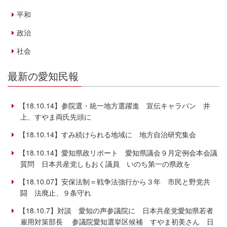
平和
政治
社会
最新の愛知民報
【18.10.14】参院選・統一地方選躍進 宣伝キャラバン 井
上、すやま両氏先頭に
【18.10.14】すみ続けられる地域に 地方自治研究集会
【18.10.14】愛知県政リポート 愛知県議会９月定例会本会議
質問 日本共産党しもおく議員 いのち第一の県政を
【18.10.07】安保法制＝戦争法強行から３年 市民と野党共
闘 法廃止、９条守れ
【18.10.7】対談 愛知の声参議院に 日本共産党愛知県若者
雇用対策部長 参議院愛知選挙区候補 すやま初美さん 日