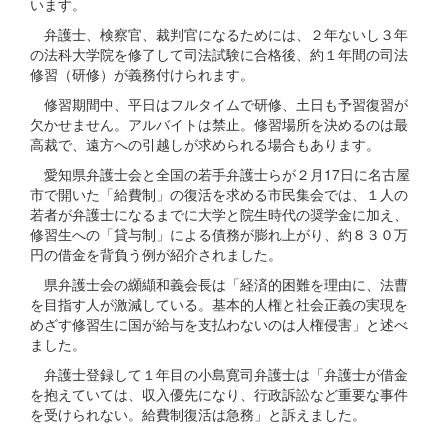
います。
弁護士、検察官、裁判官になるためには、２年ないし３年
の法科大学院を修了して司法試験に合格後、約１年間の司法
修習（研修）が義務付けられます。
修習期間中、平日はフルタイムで研修、土日も予習復習が
欠かせません。アルバイトは禁止。修習場所を決めるのは最
高裁で、遠方への引越しが求められる場合もあります。
愛知県弁護士会と全国の若手弁護士らが２月17日に名古屋
市で開いた「給費制」の復活を求める市民集会では、１人の
若者が弁護士になるまでに大学と院生時代の奨学金に加え、
修習生への「貸与制」による債務が膨れ上がり、約８３０万
円の借金を背負う例が紹介されました。
県弁護士会の纐纈和義会長は「経済的困難を理由に、法曹
を目指す人が激減している。基本的人権と社会正義の実現を
めざす修習生に国が給与を支払わないのは人権侵害」と述べ
ました。
弁護士登録して１年目の小島寛司弁護士は「弁護士が借金
を抱えていては、収入優先になり、行政訴訟など重要な事件
を受けられない。給費制復活は急務」と訴えました。