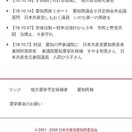
【18.10.14】愛知県政リポート 愛知県議会９月定例会本会議
質問 日本共産党しもおく議員 いのち第一の県政を
【18.10.07】安保法制＝戦争法強行から３年 市民と野党共
闘 法廃止、９条守れ
【18.10.7】対談 愛知の声参議院に 日本共産党愛知県若者
雇用対策部長 参議院愛知選挙区候補 すやま初美さん 日
本共産党元参院議員 八田ひろ子さん
リンク
地方選挙予定候補者
愛知民報
選挙募金のお願い
© 2001 - 2026 日本共産党愛知県委員会