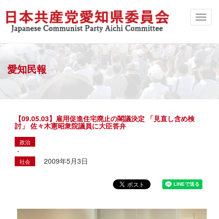
愛知民報
【09.05.03】雇用促進住宅廃止の閣議決定 「見直し含め検
討」 佐々木憲昭衆院議員に大臣答弁
政治
・
2009年5月3日
社会