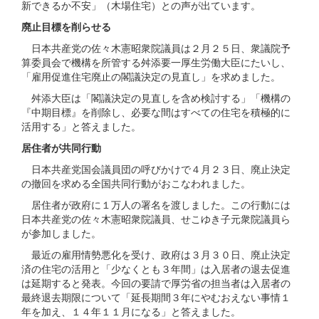
新できるか不安」（木場住宅）との声が出ています。
廃止目標を削らせる
日本共産党の佐々木憲昭衆院議員は２月２５日、衆議院予
算委員会で機構を所管する舛添要一厚生労働大臣にたいし、
「雇用促進住宅廃止の閣議決定の見直し」を求めました。
舛添大臣は「閣議決定の見直しを含め検討する」「機構の
『中期目標』を削除し、必要な間はすべての住宅を積極的に
活用する」と答えました。
居住者が共同行動
日本共産党国会議員団の呼びかけで４月２３日、廃止決定
の撤回を求める全国共同行動がおこなわれました。
居住者が政府に１万人の署名を渡しました。この行動には
日本共産党の佐々木憲昭衆院議員、せこゆき子元衆院議員ら
が参加しました。
最近の雇用情勢悪化を受け、政府は３月３０日、廃止決定
済の住宅の活用と「少なくとも３年間」は入居者の退去促進
は延期すると発表。今回の要請で厚労省の担当者は入居者の
最終退去期限について「延長期間３年にやむおえない事情１
年を加え、１４年１１月になる」と答えました。