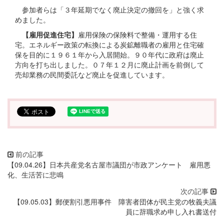
参加者らは「３年延期でなく廃止決定の撤回を」と強く求
めました。
【雇用促進住宅】
雇用保険の保険料で整備・運用する住
宅。エネルギー政策の転換による炭鉱離職者の雇用と住宅確
保を目的に１９６１年から入居開始。９０年代に政府は廃止
方向を打ち出しました。０７年１２月に廃止計画を前倒して
売却業務の民間委託など廃止を促進しています。
【09.04.26】日本共産党名古屋市議団が市政アンケート 雇用悪
化、生活苦に悲鳴
【09.05.03】郵便割引悪用事件 障害者団体が民主党の牧義夫議
員に辞職求め申し入れ書送付