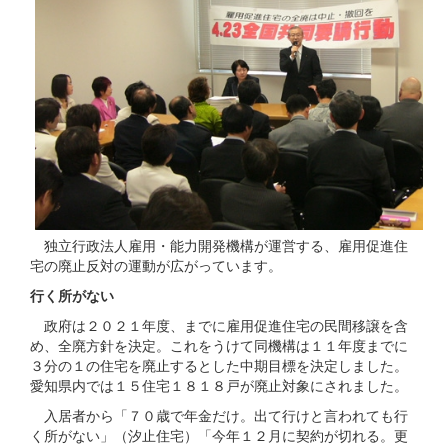
独立行政法人雇用・能力開発機構が運営する、雇用促進住
宅の廃止反対の運動が広がっています。
行く所がない
政府は２０２１年度、までに雇用促進住宅の民間移譲を含
め、全廃方針を決定。これをうけて同機構は１１年度までに
３分の１の住宅を廃止するとした中期目標を決定しました。
愛知県内では１５住宅１８１８戸が廃止対象にされました。
入居者から「７０歳で年金だけ。出て行けと言われても行
く所がない」（汐止住宅）「今年１２月に契約が切れる。更