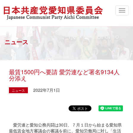
ニュース
最賃1500円へ要請 愛労連など署名9134人
分添え
2022年7月1日
ニュース
愛労連と愛知公務共闘は30日、７月１日から始まる愛知県
最低賃金地方審議会の審議を前に、愛知労働局に対し「生活