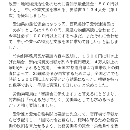
改善・地域経済活性化のために愛知県最低賃金１５００円以
上とし、中小企業支援を求める」要請書９１３４人分（第１
次）を提出しました。
愛知県の最低賃金は９５５円。西尾美沙子愛労連議長は
「めざすところは１５００円。急激な物価高騰に合わせて、
今年は必ず１０００円以上にするべきだ。またそれに合わせ
て、中小企業への特別な支援を国に求めてほしい」と話しま
した。
竹内創事務局長が要請内容を説明し、１５００円に引き上
げた場合、県内消費支出額が約６千億円増え、４万人以上の
雇用が生まれると指摘。「全国27都道府県４万世帯以上の調
査によって、25歳単身者が自立するためには、全国どこでも
時給１５００円以上が必要という結果になった。根拠を持っ
た数字であり、早期に実現してほしい」と求めました。
労働局職員は「審議会に伝えます」と答えるにとどまり、
竹内氏は「伝えるだけでなく、労働局としても求めるべき
だ」と強く要請しました。
愛労連と愛知公務共闘は要請に先立って、官庁街で早朝か
らビラ配りし、「国民の命と暮らし、権利を守るため公務労
働の役割を果たせるよう、公務労働者の賃金・労働条件を改