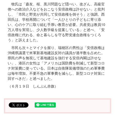
牧氏は「森友、桜、黒川問題など隠ぺい、改ざん、高級官
僚への政治介入などをおこなう安倍政権は許せない」と批判
し、「市民と野党が共同して安倍政権を倒そう」と強調。西
田氏は、学校再開について「一人ひとりの子どもに寄り添
い、心のケアに取り組む手厚い教育が必要。共産党は教員10
万人増を実現し、少人数学級を提案している」と述べ、「安
倍政権に代わる、命と暮らしを守る野党連合政権をつくろ
う」と訴えました。
市民も次々とマイクを握り、瑞穂区の男性は「安倍政権は
沖縄県議選で米軍新基地建設反対の議員が過半数を占めた。
県民の声を無視して基地建設を強行する安倍内閣は許せな
い」、港区の女性は「アメリカは国防費を削減して新型コロ
ナ対策費に使っている。日本は自衛隊装備増強のため軍事費
は毎年増加。不要不急の軍事費を減らし、新型コロナ対策に
回すべきだ」と述べました。
（６月１９日 しんぶん赤旗）