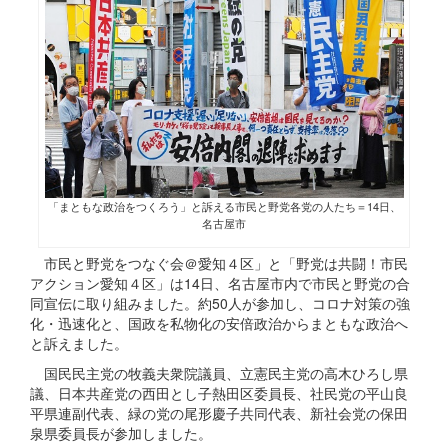
「まともな政治をつくろう」と訴える市民と野党各党の人たち＝14日、
名古屋市
市民と野党をつなぐ会＠愛知４区」と「野党は共闘！市民
アクション愛知４区」は14日、名古屋市内で市民と野党の合
同宣伝に取り組みました。約50人が参加し、コロナ対策の強
化・迅速化と、国政を私物化の安倍政治からまともな政治へ
と訴えました。
国民民主党の牧義夫衆院議員、立憲民主党の高木ひろし県
議、日本共産党の西田とし子熱田区委員長、社民党の平山良
平県連副代表、緑の党の尾形慶子共同代表、新社会党の保田
泉県委員長が参加しました。