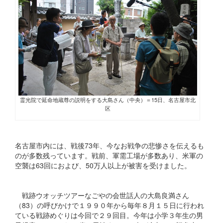
霊光院で延命地蔵尊の説明をする大島さん（中央）＝15日、名古屋市北
区
名古屋市内には、戦後73年、今なお戦争の悲惨さを伝えるも
のが多数残っています。戦前、軍需工場が多数あり、米軍の
空襲は63回におよび、50万人以上が被害を受けました。
戦跡ウオッチツアーなごやの会世話人の大島良満さん
（83）の呼びかけで１９９０年から毎年８月１５日に行われ
ている戦跡めぐりは今回で２９回目。今年は小学３年生の男