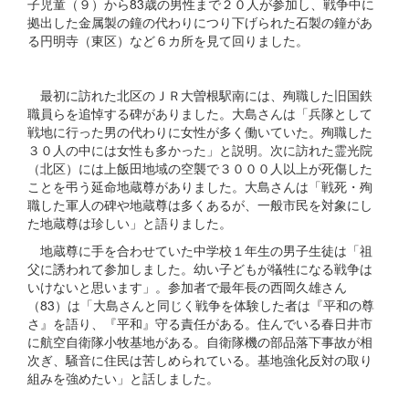
子児童（９）から83歳の男性まで２０人が参加し、戦争中に
拠出した金属製の鐘の代わりにつり下げられた石製の鐘があ
る円明寺（東区）など６カ所を見て回りました。
最初に訪れた北区のＪＲ大曽根駅南には、殉職した旧国鉄
職員らを追悼する碑がありました。大島さんは「兵隊として
戦地に行った男の代わりに女性が多く働いていた。殉職した
３０人の中には女性も多かった」と説明。次に訪れた霊光院
（北区）には上飯田地域の空襲で３０００人以上が死傷した
ことを弔う延命地蔵尊がありました。大島さんは「戦死・殉
職した軍人の碑や地蔵尊は多くあるが、一般市民を対象にし
た地蔵尊は珍しい」と語りました。
地蔵尊に手を合わせていた中学校１年生の男子生徒は「祖
父に誘われて参加しました。幼い子どもが犠牲になる戦争は
いけないと思います」。参加者で最年長の西岡久雄さん
（83）は「大島さんと同じく戦争を体験した者は『平和の尊
さ』を語り、『平和』守る責任がある。住んでいる春日井市
に航空自衛隊小牧基地がある。自衛隊機の部品落下事故が相
次ぎ、騒音に住民は苦しめられている。基地強化反対の取り
組みを強めたい」と話しました。