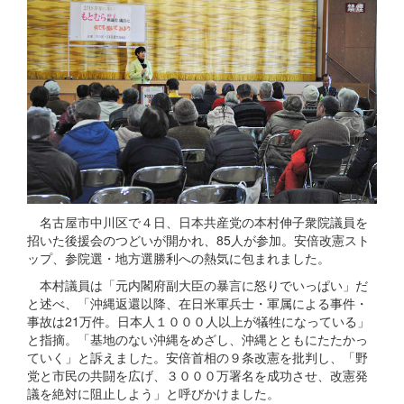
名古屋市中川区で４日、日本共産党の本村伸子衆院議員を
招いた後援会のつどいが開かれ、85人が参加。安倍改憲スト
ップ、参院選・地方選勝利への熱気に包まれました。
本村議員は「元内閣府副大臣の暴言に怒りでいっぱい」だ
と述べ、「沖縄返還以降、在日米軍兵士・軍属による事件・
事故は21万件。日本人１０００人以上が犠牲になっている」
と指摘。「基地のない沖縄をめざし、沖縄とともにたたかっ
ていく」と訴えました。安倍首相の９条改憲を批判し、「野
党と市民の共闘を広げ、３０００万署名を成功させ、改憲発
議を絶対に阻止しよう」と呼びかけました。