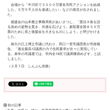
会場から「中川区で３０００万署名市民アクションを結成
した。５万５千人分を達成したい」などの発言が出されまし
た。
後援会の山本雅之事務局長があいさつし、「憲法９条を語
る攻めの姿勢を貫き、共感を広げよう。参院選全国８５０万
票のために党と後援会を大きなものにしよう」と呼びかけま
した。
病欠の江上博之市議に代わり、田口一登市議団長が市政報
告。「過去最高12議席の力で住民要求が次々に実現してい
る。来年の市議選では、市内全16区で議席獲得めざす」と話
しました。
（２月７日 しんぶん赤旗）
「未来への扉ご一緒に」共産党後援会が集い 交流広がる