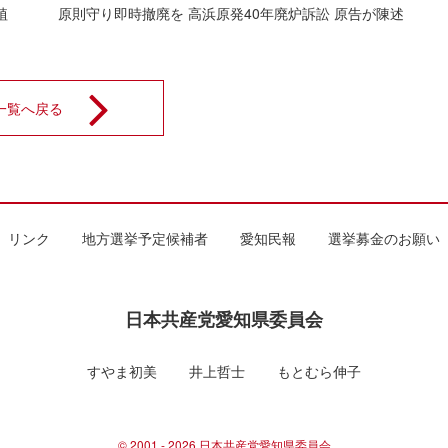
植
原則守り即時撤廃を 高浜原発40年廃炉訴訟 原告が陳述
一覧へ戻る
リンク
地方選挙予定候補者
愛知民報
選挙募金のお願い
日本共産党愛知県委員会
すやま初美
井上哲士
もとむら伸子
© 2001 - 2026 日本共産党愛知県委員会