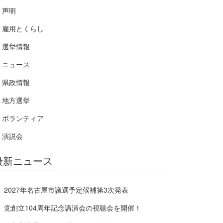
声明
雇用とくらし
選挙情報
ニュース
県政情報
地方選挙
ボランティア
演説会
最新ニュース
2027年名古屋市議選予定候補第3次発表
党創立104周年記念講演会の視聴会を開催！