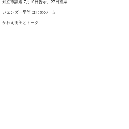
知立市議選 7月19日告示、27日投票
ジェンダー平等 はじめの一歩
かわえ明美とトーク