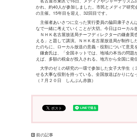
名古屋市東区で16日、メディアやジャーナリズム
かれ、約40人が参加しました。市民とメディア研究
の主催。15年目を迎え、32回目です。
主催者あいさつに立った実行委員の脇田康子さんは
なで一緒に考えていくことが大切。今日はローカル
ＮＨＫ名古屋放送局チーフディレクターの鎌倉英也
える」と題して講演。ＮＨＫ名古屋放送局が制作し
たのちに、ローカル放送の意義・役割について意見
鎌倉氏は、「全国ネットでは、地域の本当の問題が
えば、多額の税金が投入される。地方から全国に発
大学のゼミの研究の一環で参加した女子大学生（３
せる大事な役割を持っている。全国放送ばかりにな
（７月２０日 しんぶん赤旗）