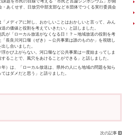
の課題を市民の目線で考える「市民と言論シンポジウム」が開
会・あくせす、日放労中部支部など８団体でつくる実行委員会
「メディアに対し、おかしいことはおかしいと言って、みん
放送の価値と役割を考えていきたい」と話しました。
氏が「ローカル放送がなくなる日！？～地域放送の役割を考
た「長良川河口堰（ぜき）～公共事業は誰のものか」を視聴し
を出し合いました。
浮かび上がらない。河口堰など公共事業は一度始まってしま
信することで、風穴をあけることができる」と話しました。
年）は、「ローカル放送は、県外の人にも地域の問題を知ら
ってはダメだと思う」と語りました。