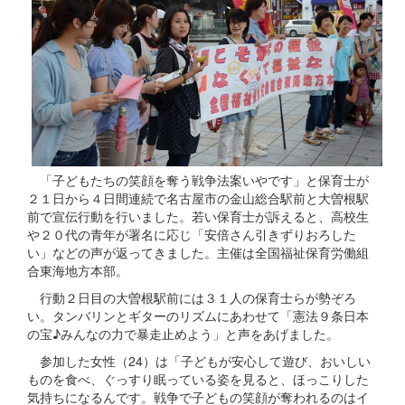
「子どもたちの笑顔を奪う戦争法案いやです」と保育士が
２１日から４日間連続で名古屋市の金山総合駅前と大曽根駅
前で宣伝行動を行いました。若い保育士が訴えると、高校生
や２０代の青年が署名に応じ「安倍さん引きずりおろした
い」などの声が返ってきました。主催は全国福祉保育労働組
合東海地方本部。
行動２日目の大曽根駅前には３１人の保育士らが勢ぞろ
い。タンバリンとギターのリズムにあわせて「憲法９条日本
の宝♪みんなの力で暴走止めよう」と声をあげました。
参加した女性（24）は「子どもが安心して遊び、おいしい
ものを食べ、ぐっすり眠っている姿を見ると、ほっこりした
気持ちになるんです。戦争で子どもの笑顔が奪われるのはイ