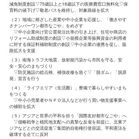
減免制度創設▽75歳以上と18歳以下の医療費窓口無料化▽保
育料の値下げ▽敬老パスを維持し、対象路線を拡大
（２）地域に根ざした産業や中小企業を応援し、「働きやす
さナンバーワン都市なごや」をめざす
▽中小企業向け官公需発注比率の引き上げ、住宅や商店の
リフォーム助成制度の創設▽小規模企業等振興資金の利用者
に対する保証料補助制度の創設▽中小企業の連携を促し、販
路拡大を支援
（３）南海トラフ大地震、放射能汚染から市民を守る、安
全・安心のまちづくり
▽防災施設の総点検、補強改修を急ぐ▽「脱ダム」「脱原
発」宣言を行う
（４）「ライフエリア（生活圏）」整備で暮らしやすいまち
をつくる
▽中小小売業者やＮＰＯ法人などが行う買い物支援事業へ
の補助を拡大
（５）アジアと世界の平和を担う「国際友好都市なごや」へ
▽侵略戦争と植民地支配への真摯な反省を前提に、北東ア
ジアなどとの交流促進▽集団的自衛権行使容認、平和憲法を
破壊する企てに反対