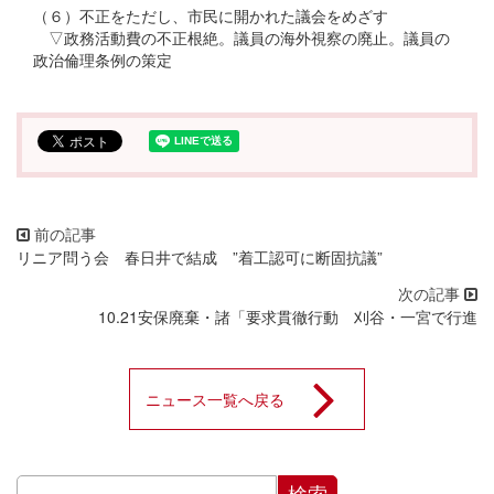
（６）不正をただし、市民に開かれた議会をめざす
▽政務活動費の不正根絶。議員の海外視察の廃止。議員の
政治倫理条例の策定
リニア問う会 春日井で結成 ”着工認可に断固抗議”
10.21安保廃棄・諸「要求貫徹行動 刈谷・一宮で行進
ニュース一覧へ戻る