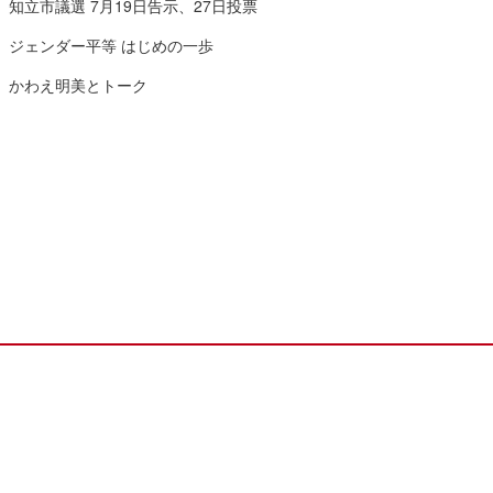
知立市議選 7月19日告示、27日投票
ジェンダー平等 はじめの一歩
かわえ明美とトーク