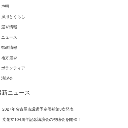
声明
雇用とくらし
選挙情報
ニュース
県政情報
地方選挙
ボランティア
演説会
最新ニュース
2027年名古屋市議選予定候補第3次発表
党創立104周年記念講演会の視聴会を開催！