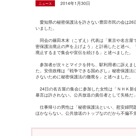
2014年1月30日
ニュース
愛知県の秘密保護法を許さない豊田市民の会は26
いました。
同会の篠田木末（こずえ）代表は「東京や名古屋で
密保護法廃止の声を上げよう」と計画したと述べ、
廃止するまで集会や宣伝を続ける」と述べました。
参加者が次々とマイクを持ち、駅利用者に訴えまし
た。安倍政権は『戦争できる国めざし』秘密保護法
さないために秘密保護法の撤廃を」と述べました。
24日の名古屋の集会に参加した女性は「ＮＨＫ新
暴言は許されない。公共放送の責任者として失格だ
仕事帰りの男性は「秘密保護法といい、慰安婦問題
ほかならない。公共放送のトップなのだから不偏不