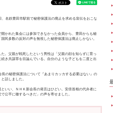
日、名鉄豊田市駅前で秘密保護法の廃止を求める宣伝をおこな
開かれた集会には参加できなかった会員から、豊田からも秘
「国民多数の反対の声を無視した秘密保護法は廃止しかない。
た。父親が戦死したという男性は「父親の顔を知らずに育っ
に続き共謀罪を目論んでいる。自分のような子どもを二度と出
会長の秘密保護法について『あまりカッカする必要はない』の
」と話しました。
といい、ＮＨＫ新会長の発言はひどい。安倍首相の代弁者に
党で公平に徹するべきだ」の声を寄せました。