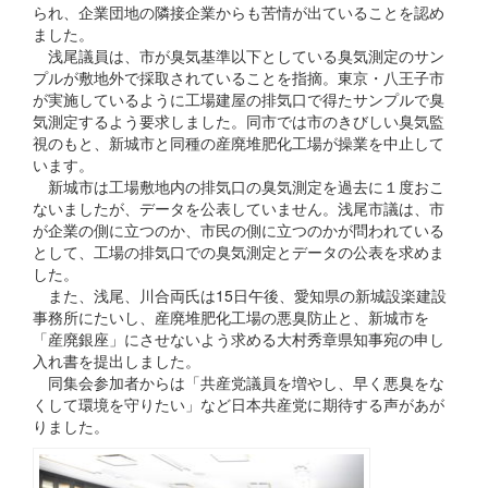
られ、企業団地の隣接企業からも苦情が出ていることを認め
ました。
浅尾議員は、市が臭気基準以下としている臭気測定のサン
プルが敷地外で採取されていることを指摘。東京・八王子市
が実施しているように工場建屋の排気口で得たサンプルで臭
気測定するよう要求しました。同市では市のきびしい臭気監
視のもと、新城市と同種の産廃堆肥化工場が操業を中止して
います。
新城市は工場敷地内の排気口の臭気測定を過去に１度おこ
ないましたが、データを公表していません。浅尾市議は、市
が企業の側に立つのか、市民の側に立つのかが問われている
として、工場の排気口での臭気測定とデータの公表を求めま
した。
また、浅尾、川合両氏は15日午後、愛知県の新城設楽建設
事務所にたいし、産廃堆肥化工場の悪臭防止と、新城市を
「産廃銀座」にさせないよう求める大村秀章県知事宛の申し
入れ書を提出しました。
同集会参加者からは「共産党議員を増やし、早く悪臭をな
くして環境を守りたい」など日本共産党に期待する声があが
りました。