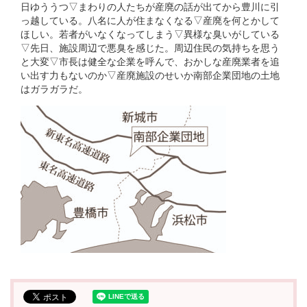
日ゆううつ▽まわりの人たちが産廃の話が出てから豊川に引
っ越している。八名に人が住まなくなる▽産廃を何とかして
ほしい。若者がいなくなってしまう▽異様な臭いがしている
▽先日、施設周辺で悪臭を感じた。周辺住民の気持ちを思う
と大変▽市長は健全な企業を呼んで、おかしな産廃業者を追
い出す力もないのか▽産廃施設のせいか南部企業団地の土地
はガラガラだ。