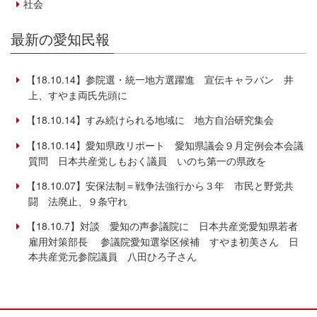
社会
最新の愛知民報
【18.10.14】参院選・統一地方選躍進 宣伝キャラバン 井
上、すやま両氏先頭に
【18.10.14】すみ続けられる地域に 地方自治研究集会
【18.10.14】愛知県政リポート 愛知県議会９月定例会本会議
質問 日本共産党しもおく議員 いのち第一の県政を
【18.10.07】安保法制＝戦争法強行から３年 市民と野党共
闘 法廃止、９条守れ
【18.10.7】対談 愛知の声参議院に 日本共産党愛知県若者
雇用対策部長 参議院愛知選挙区候補 すやま初美さん 日
本共産党元参院議員 八田ひろ子さん