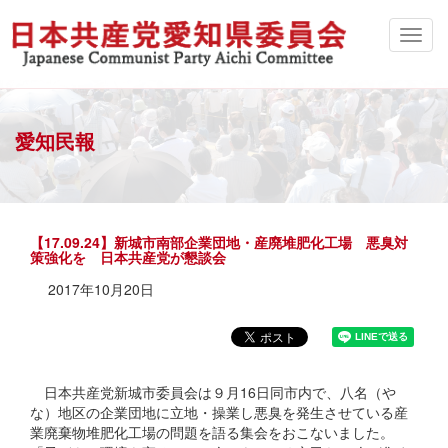
愛知民報
【17.09.24】新城市南部企業団地・産廃堆肥化工場 悪臭対
策強化を 日本共産党が懇談会
2017年10月20日
日本共産党新城市委員会は９月16日同市内で、八名（や
な）地区の企業団地に立地・操業し悪臭を発生させている産
業廃棄物堆肥化工場の問題を語る集会をおこないました。