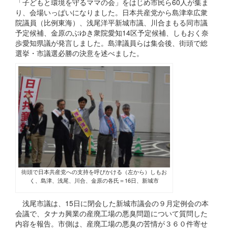
「子どもと環境を守るママの会」をはじめ市民ら60人が集ま
り、会場いっぱいになりました。日本共産党から島津幸広衆
院議員（比例東海）、浅尾洋平新城市議、川合まもる同市議
予定候補、金原のぶゆき衆院愛知14区予定候補、しもおく奈
歩愛知県議が発言しました。島津議員らは集会後、街頭で総
選挙・市議選必勝の決意を述べました。
街頭で日本共産党への支持を呼びかける（左から）しもお
く、島津、浅尾、川合、金原の各氏＝16日、新城市
浅尾市議は、15日に閉会した新城市議会の９月定例会の本
会議で、タナカ興業の産廃工場の悪臭問題について質問した
内容を報告。市側は、産廃工場の悪臭の苦情が３６０件寄せ