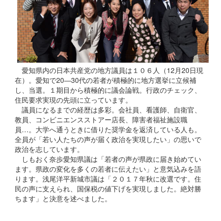
愛知県内の日本共産党の地方議員は１０６人（12月20日現
在）。愛知で20―30代の若者が積極的に地方選挙に立候補
し、当選。１期目から積極的に議会論戦。行政のチェック、
住民要求実現の先頭に立っています。
議員になるまでの経歴は多彩。会社員、看護師、自衛官、
教員、コンビニエンスストアー店長、障害者福祉施設職
員…。大学へ通うときに借りた奨学金を返済している人も。
全員が「若い人たちの声が届く政治を実現したい」の思いで
政治を志しています。
しもおく奈歩愛知県議は「若者の声が県政に届き始めてい
ます。県政の変化を多くの若者に伝えたい」と意気込みを語
ります。浅尾洋平新城市議は「２０１７年秋に改選です。住
民の声に支えられ、国保税の値下げを実現しました。絶対勝
ちます」と決意を述べました。