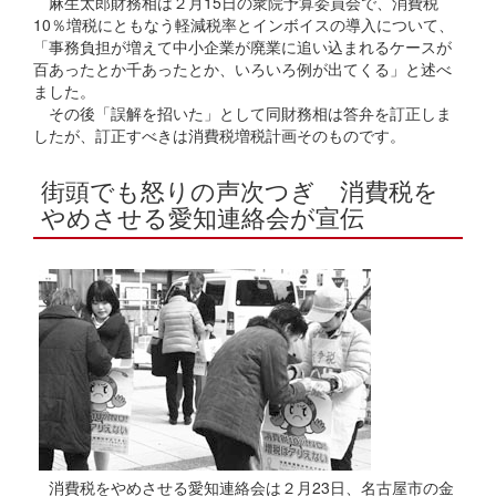
麻生太郎財務相は２月15日の衆院予算委員会で、消費税
10％増税にともなう軽減税率とインボイスの導入について、
「事務負担が増えて中小企業が廃業に追い込まれるケースが
百あったとか千あったとか、いろいろ例が出てくる」と述べ
ました。
その後「誤解を招いた」として同財務相は答弁を訂正しま
したが、訂正すべきは消費税増税計画そのものです。
街頭でも怒りの声次つぎ 消費税を
やめさせる愛知連絡会が宣伝
消費税をやめさせる愛知連絡会は２月23日、名古屋市の金