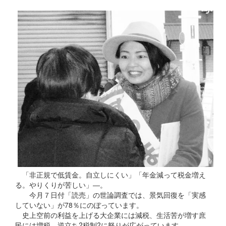
「非正規で低賃金。自立しにくい」「年金減って税金増え
る。やりくりが苦しい」―。
今月７日付「読売」の世論調査では、景気回復を「実感
していない」が78％にのぼっています。
史上空前の利益を上げる大企業には減税、生活苦が増す庶
民には増税。逆立ち?税制?に怒りが広がっています。