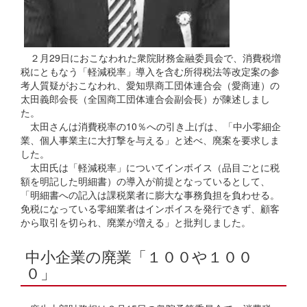
２月29日におこなわれた衆院財務金融委員会で、消費税増
税にともなう「軽減税率」導入を含む所得税法等改定案の参
考人質疑がおこなわれ、愛知県商工団体連合会（愛商連）の
太田義郎会長（全国商工団体連合会副会長）が陳述しまし
た。
太田さんは消費税率の10％への引き上げは、「中小零細企
業、個人事業主に大打撃を与える」と述べ、廃案を要求しま
した。
太田氏は「軽減税率」についてインボイス（品目ごとに税
額を明記した明細書）の導入が前提となっているとして、
「明細書への記入は課税業者に膨大な事務負担を負わせる。
免税になっている零細業者はインボイスを発行できず、顧客
から取引を切られ、廃業が増える」と批判しました。
中小企業の廃業「１００や１００
０」