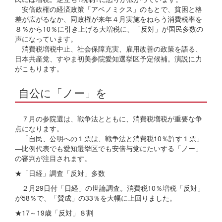
安倍政権の経済政策「アベノミクス」のもとで、貧困と格
差が広がるなか、同政権が来年４月実施をねらう消費税率を
８％から10％に引き上げる大増税に、「反対」が国民多数の
声になっています。
消費税増税中止、社会保障充実、雇用改善の政策を語る、
日本共産党、すやま初美参院愛知選挙区予定候補。演説に力
がこもります。
自公に「ノー」を
７月の参院選は、戦争法とともに、消費税増税が重要な争
点になります。
「自民、公明への１票は、戦争法と消費税10％許す１票」
―比例代表でも愛知選挙区でも安倍与党にたいする「ノー」
の審判が注目されます。
★「日経」調査「反対」多数
２月29日付「日経」の世論調査。消費税10％増税「反対」
が58％で、「賛成」の33％を大幅に上回りました。
★17～19歳「反対」８割