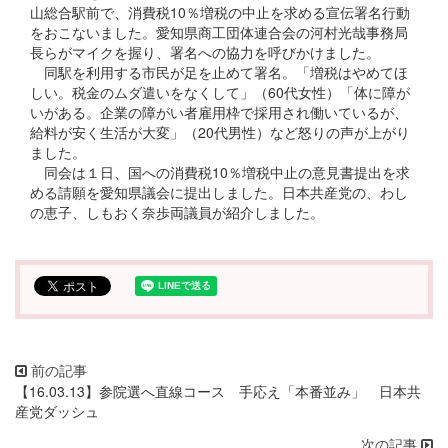
山総合駅前で、消費税10％増税の中止を求める宣伝署名行動
をおこないました。愛知県商工団体連合会の河村光哉事務局
長らがマイクを握り、署名への協力を呼びかけました。
同駅を利用する市民が足を止めて署名。「増税はやめてほ
しい。税金のムダ遣いをなくして」（60代女性）「体に障が
いがある。企業の障がい者雇用枠で採用され働いているが、
給料が安く生活が大変」（20代男性）など怒りの声が上がり
ました。
同会は１日、国への消費税10％増税中止の意見書提出を求
める請願を愛知県議会に提出しました。日本共産党の、わし
の恵子、しもおく奈歩両議員が紹介しました。
【16.03.13】参院選へ直線コース 手応え「本番並み」 日本共
産党ダッシュ