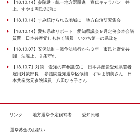
【18.10.14】参院選・統一地方選躍進 宣伝キャラバン 井
上、すやま両氏先頭に
【18.10.14】すみ続けられる地域に 地方自治研究集会
【18.10.14】愛知県政リポート 愛知県議会９月定例会本会議
質問 日本共産党しもおく議員 いのち第一の県政を
【18.10.07】安保法制＝戦争法強行から３年 市民と野党共
闘 法廃止、９条守れ
【18.10.7】対談 愛知の声参議院に 日本共産党愛知県若者
雇用対策部長 参議院愛知選挙区候補 すやま初美さん 日
本共産党元参院議員 八田ひろ子さん
リンク
地方選挙予定候補者
愛知民報
選挙募金のお願い