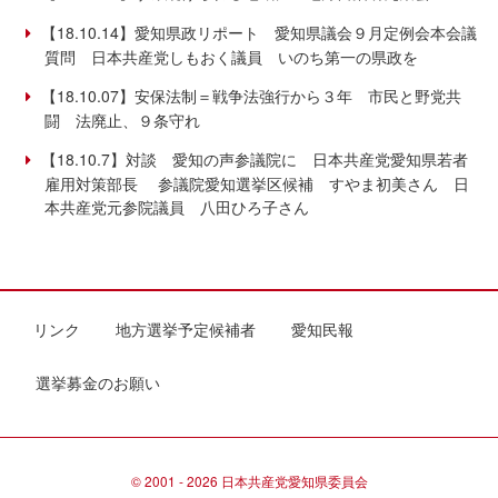
【18.10.14】愛知県政リポート 愛知県議会９月定例会本会議
質問 日本共産党しもおく議員 いのち第一の県政を
【18.10.07】安保法制＝戦争法強行から３年 市民と野党共
闘 法廃止、９条守れ
【18.10.7】対談 愛知の声参議院に 日本共産党愛知県若者
雇用対策部長 参議院愛知選挙区候補 すやま初美さん 日
本共産党元参院議員 八田ひろ子さん
リンク
地方選挙予定候補者
愛知民報
選挙募金のお願い
© 2001 - 2026 日本共産党愛知県委員会