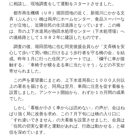
に相談し、現地調査をして運動をスタートさせました。
都市再生機構（ＵＲ）堀田団地の近く、新堀川にかかる文
斉（ぶんさい）橋は両岸にホームセンター、食品スーパーな
どが立地し、近隣住民の生活道路となっています。この橋
は、市の上下水道局が熱田水処理センター（下水処理場）へ
の連絡路として１９８２年に建設したものです。
調査の後、堀田団地に住む同党後援会員らが「文斉橋を安
心して歩いて買い物に行けるよう歩行者を守る橋の会」を結
成。昨年１月に行った住民アンケートでは、「欄干に車が接
触する」「車椅子が横を走る車に当たりそう」などの不安が
寄せられました。
この声を要望書にまとめ、上下水道局長に１０００人分以
上の署名を届けると、同局は翌月、車両に注意を促す看板を
設置しました。アンケート開始から、わずか１カ月間の成果
でした。
しかし「看板が小さく車からは読めない」の声が。会はね
ばり強く局に改善を求め、この７月下旬には橋の入り口に
「すれ違いできません」の大看板を設置させました。会員は
「住民の切実な要求と運動があれば、行政は動かせる」と確
信を深めています。