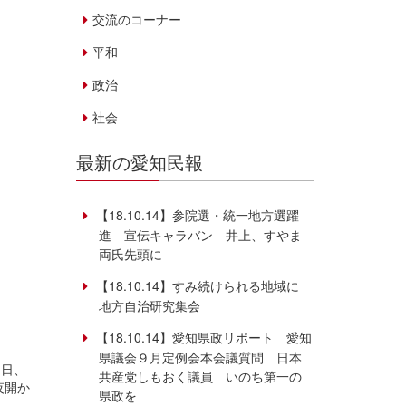
交流のコーナー
平和
政治
社会
最新の愛知民報
【18.10.14】参院選・統一地方選躍
進 宣伝キャラバン 井上、すやま
両氏先頭に
【18.10.14】すみ続けられる地域に
地方自治研究集会
【18.10.14】愛知県政リポート 愛知
県議会９月定例会本会議質問 日本
３日、
共産党しもおく議員 いのち第一の
夜開か
県政を