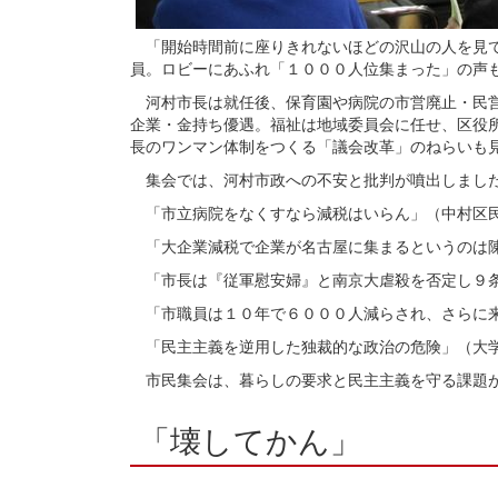
「開始時間前に座りきれないほどの沢山の人を見て
員。ロビーにあふれ「１０００人位集まった」の声
河村市長は就任後、保育園や病院の市営廃止・民営
企業・金持ち優遇。福祉は地域委員会に任せ、区役
長のワンマン体制をつくる「議会改革」のねらいも
集会では、河村市政への不安と批判が噴出しまし
「市立病院をなくすなら減税はいらん」（中村区
「大企業減税で企業が名古屋に集まるというのは
「市長は『従軍慰安婦』と南京大虐殺を否定し９条
「市職員は１０年で６０００人減らされ、さらに来
「民主主義を逆用した独裁的な政治の危険」（大
市民集会は、暮らしの要求と民主主義を守る課題が
「壊してかん」