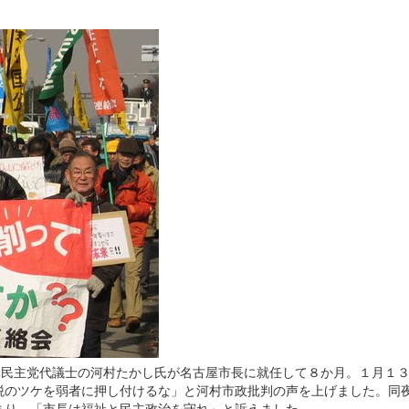
元民主党代議士の河村たかし氏が名古屋市長に就任して８か月。１月１
税のツケを弱者に押し付けるな」と河村市政批判の声を上げました。同
まり、「市長は福祉と民主政治を守れ」と訴えました。