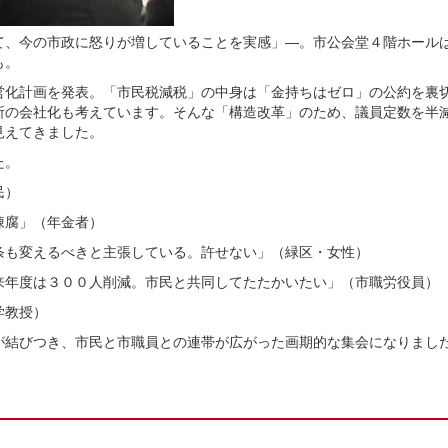
、今の市政に怒りが増していることを実感」―。市公会堂４階ホール
も。
化計画を発表。「市民税減税」の中身は「金持ちはゼロ」の公約を裏
所の会社化も考えています。そんな「構造改革」のため、議員定数を半
見えてきました。
た。
民）
陳腐」（年金者）
も変えるべきと主張している。許せない」（緑区・女性）
年度は３００人削減。市民と共同してたたかいたい」（市職労役員）
学教授）
結びつき、市民と市職員との連帯が広がった画期的な集会になりまし