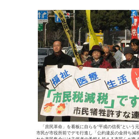
「庶民革命」を看板に自らを“平成の信長”という
市民が市役所前でデモ行進し「公約違反の金持ち減
れた市民集会には主催者の予想を超える市民らが集