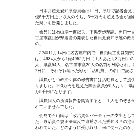
日本共産党愛知県委員会は11日、県庁で記者会見し
億5千万円近い収入のうち、3千万円を超える金が国
た疑いを告発しました。
会見には石山淳一書記長、下奥奈歩県議、田口一登
古屋市議団が県選管の発表した自民党愛知県連の政
の。
22年11月14日に名古屋市内で「自由民主党愛知
は、4984人から1億4952万円（１人あたり3万円
人、県議54人、名古屋市議20人の名前が列挙され、国
7日に、それぞれ違った額が「活動費」の名目で記
議員がもつ政治団体の報告書には活動費として提供
りました。100万円を超えた国会議員が5人おり、県
万5千円になります。
議員個人の所得報告を閲覧すると、１人をのぞき全
れていませんでした。
会見で石山氏は「政治資金パーティーの支出として
た。政治資金規正法違反で逮捕された愛知３区の池
われていた。どのように受け取り、何に使ったのか