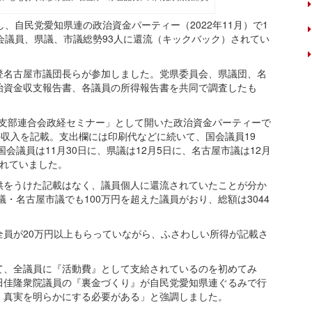
、自民党愛知県連の政治資金パーティー（2022年11月）で1
会議員、県議、市議総勢93人に還流（キックバック）されてい
名古屋市議団長らが参加しました。党県委員会、県議団、名
治資金収支報告書、各議員の所得報告書を共同で調査したも
県支部連合会政経セミナー」として開いた政治資金パーティーで
）の収入を記載。支出欄には印刷代などに続いて、国会議員19
会議員は11月30日に、県議は12月5日に、名古屋市議は12月
されていました。
をうけた記載はなく、議員個人に還流されていたことが分か
議・名古屋市議でも100万円を超えた議員がおり、総額は3044
員が20万円以上もらっていながら、ふさわしい所得が記載さ
、全議員に『活動費』として支給されているのを初めてみ
田佳隆衆院議員の『裏金づくり』が自民党愛知県連ぐるみで行
、真実を明らかにする必要がある」と強調しました。