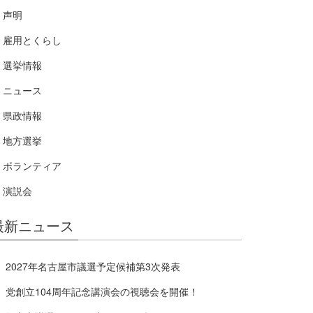
声明
雇用とくらし
選挙情報
ニュース
県政情報
地方選挙
ボランティア
演説会
最新ニュース
2027年名古屋市議選予定候補第3次発表
党創立104周年記念講演会の視聴会を開催！