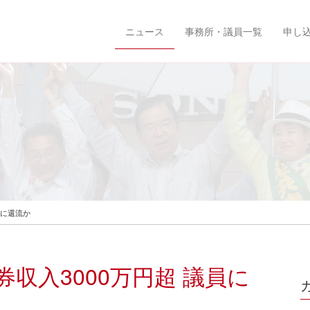
ニュース
事務所・議員一覧
申し
員に還流か
収入3000万円超 議員に