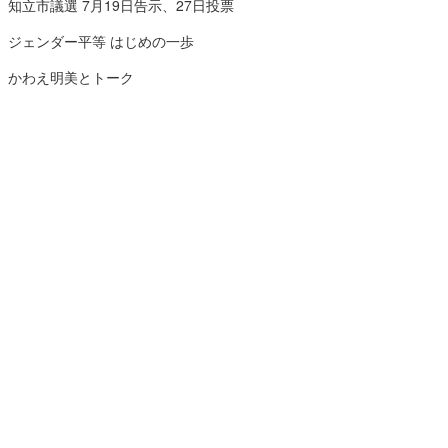
知立市議選 7月19日告示、27日投票
ジェンダー平等 はじめの一歩
かわえ明美とトーク