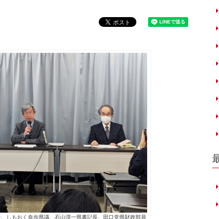
長、しもおく奈歩県議、石山淳一県書記長、田口党県財政部員