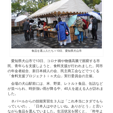
食品を選ぶ人たち＝13日、愛知県犬山市
愛知県犬山市で13日、コロナ禍や物価高騰で困窮する市
民、青年らを支援しようと、食料支援が行われました。同市
の年金者組合、新日本婦人の会、民主商工会などでつくる
「食料支援プロジェクトｉｎ犬山」実行委員会の主催。
会場の犬山駅前には、米、野菜、レトルト食品、缶詰など
が並べられ、時折強い雨が降る中、40人を超える人が訪れま
した。
ネパールからの技能実習生３人は「これ本当にタダでもら
っていいの」、「日本人はやさしいね。ありがとう」と言い
ながら食品を選んでいました。生活状況を聞くと、「昨年よ