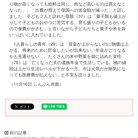
り物が高くなっても給料は同じ。肉など高いものは買えなく
なった」、「出費が増えて母国への送金額が減った」と話し
ました。子ども２人と訪れた母親（37）は「菓子類も値上が
りして子どものおやつに苦労する。育ち盛りの子どもがいる
ので食費がかさむ」と言いながら子どもたちと菓子や米を袋
いっぱいに入れていました。
1人暮らしの青年（29）は「賃金が上がらないのに物価は上
がる。将来のために貯金したいが出来ない。年金がどうなる
かも見通せない」。たくさんの米や野菜を袋に詰めた女性
（78）は「亡くなった夫の遺族年金で生活している。物の値
段は上がり生活レベルが下がる一方。今は元気だが病気にな
っても医療費が払えない」と不安を語りました。
（11月16日 しんぶん赤旗）