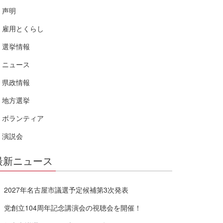
声明
雇用とくらし
選挙情報
ニュース
県政情報
地方選挙
ボランティア
演説会
最新ニュース
2027年名古屋市議選予定候補第3次発表
党創立104周年記念講演会の視聴会を開催！