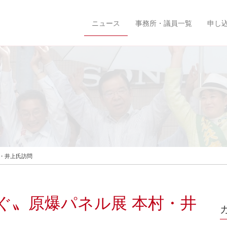
ニュース
事務所・議員一覧
申し
村・井上氏訪問
ぐ〟原爆パネル展 本村・井