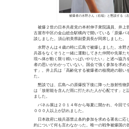
被爆者の水野さん（右端）と懇談する（左
被爆２世の日本共産党の本村伸子衆院議員、井上哲
古屋市中区の金山総合駅構内で開いている「原爆パ
談しました。須山初美県副委員長が同席しました。
水野さんは４歳の時に広島で被爆しました。水野さ
兵器をなくそうと一緒に運動してきた仲間や先輩た
現へ体が動く限り精いっぱいやりたい」と述べ協力
者の思いがわかっていない。国会で強く参加を求め
す」。井上氏は「高齢化する被爆者の核廃絶の願い
た。
懇談では、広島への原爆投下後に降った放射性物質
は「放射能を含んだ雨に打たれた人が心配です」と
ました。
パネル展は２０１４年から毎夏に開かれ、今回で９
０００人以上が訪れました。
日本政府に核兵器禁止条約参加を求める署名に応じ
約について何も言わなかった。唯一の戦争被爆国の