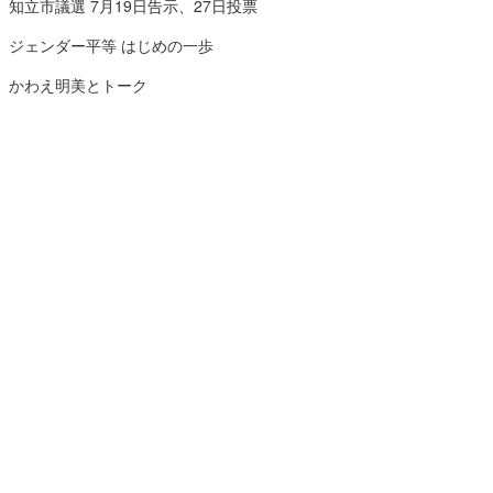
知立市議選 7月19日告示、27日投票
ジェンダー平等 はじめの一歩
かわえ明美とトーク