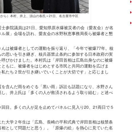
から）本村、井上、須山の各氏＝21日、名古屋市中区
士参院議員は21日、愛知県原水爆被災者の会（愛友会）が名
ネル展」会場を訪れ、愛友会の水野秋恵事務局長ら被爆者と懇
んは被爆者としての運動を振り返り、「今年で被爆77年。核
ちの思いを引き継ぎ、核兵器禁止条約に参加する日本政府の実
を呼びかけました。本村氏は「岸田首相は広島出身なのに被爆
とともに、被爆者をはじめとする市民と共同の運動を広げま
を私たち２世が引き継いでいくことが大切です」と応じまし
を含んだ雨をめぐる「黒い雨」訴訟も話題になり、水野さん
話し、井上氏は「多くの人が救済されるよう取り組む」と述べ
回目。多くの人が足を止めてパネルに見入り20、21両日で５
た大学２年生は「広島、長崎の平和式典で岸田首相は核禁条
首相として問題だと思う」。「原爆の絵」を熱心に見ていた名