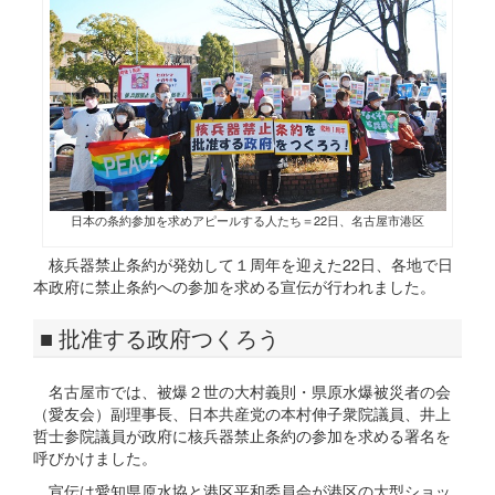
日本の条約参加を求めアピールする人たち＝22日、名古屋市港区
核兵器禁止条約が発効して１周年を迎えた22日、各地で日
本政府に禁止条約への参加を求める宣伝が行われました。
■ 批准する政府つくろう
名古屋市では、被爆２世の大村義則・県原水爆被災者の会
（愛友会）副理事長、日本共産党の本村伸子衆院議員、井上
哲士参院議員が政府に核兵器禁止条約の参加を求める署名を
呼びかけました。
宣伝は愛知県原水協と港区平和委員会が港区の大型ショッ