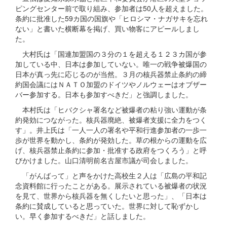
ピングセンター前で取り組み、参加者は50人を超えました。
条約に批准した59カ国の国旗や「ヒロシマ・ナガサキを忘れ
ない」と書いた横断幕を掲げ、買い物客にアピールしまし
た。
大村氏は「国連加盟国の３分の１を超える１２３カ国が参
加している中、日本は参加していない。唯一の戦争被爆国の
日本が真っ先に応じるのが当然。３月の核兵器禁止条約の締
約国会議にはＮＡＴＯ加盟のドイツやノルウェーはオブザー
バー参加する。日本も参加すべきだ」と強調しました。
本村氏は「ヒバクシャ署名など被爆者の粘り強い運動が条
約発効につながった。核兵器廃絶、被爆者支援に全力をつく
す」。井上氏は「一人一人の署名や平和行進参加者の一歩一
歩が世界を動かし、条約が発効した。草の根からの運動を広
げ、核兵器禁止条約に参加・批准する政府をつくろう」と呼
びかけました。山口清明前名古屋市議が司会しました。
「がんばって」と声をかけた高校生２人は「広島の平和記
念資料館に行ったことがある。展示されている被爆者の状況
を見て、世界から核兵器を無くしたいと思った」、「日本は
条約に賛成していると思っていた。世界に対して恥ずかし
い。早く参加するべきだ」と話しました。