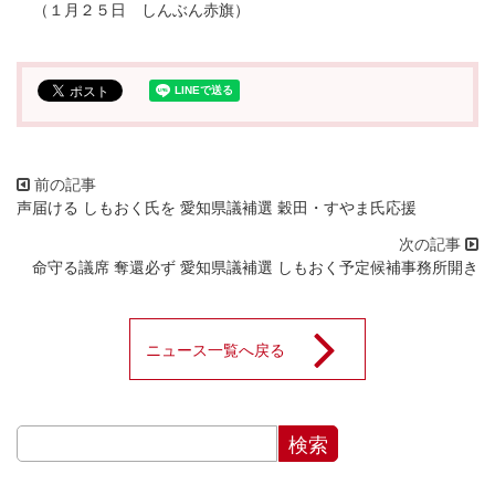
（１月２５日 しんぶん赤旗）
声届ける しもおく氏を 愛知県議補選 穀田・すやま氏応援
命守る議席 奪還必ず 愛知県議補選 しもおく予定候補事務所開き
ニュース一覧へ戻る