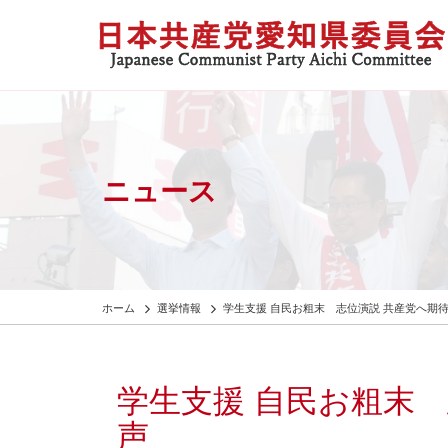
ニュース
ホーム
選挙情報
学生支援 自民お粗末 志位演説 共産党へ期
学生支援 自民お粗末
声