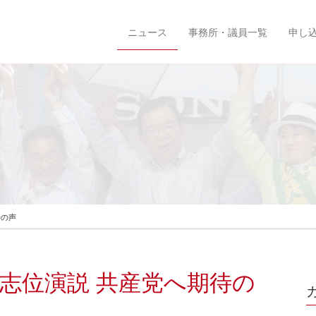
ニュース
事務所・議員一覧
申し
待の声
 志位演説 共産党へ期待の