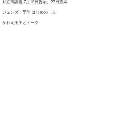
知立市議選 7月19日告示、27日投票
ジェンダー平等 はじめの一歩
かわえ明美とトーク