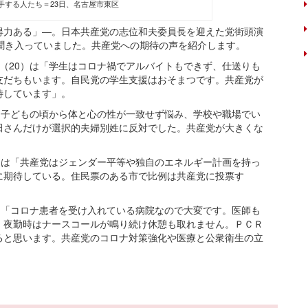
手する人たち＝23日、名古屋市東区
力ある」―。日本共産党の志位和夫委員長を迎えた党街頭演
聞き入っていました。共産党への期待の声を紹介します。
（20）は「学生はコロナ禍でアルバイトもできず、仕送りも
友だちもいます。自民党の学生支援はおそまつです。共産党が
待しています」。
「子どもの頃から体と心の性が一致せず悩み、学校や職場でい
田さんだけが選択的夫婦別姓に反対でした。共産党が大きくな
）は「共産党はジェンダー平等や独自のエネルギー計画を持っ
に期待している。住民票のある市で比例は共産党に投票す
は「コロナ患者を受け入れている病院なので大変です。医師も
。夜勤時はナースコールが鳴り続け休憩も取れません。ＰＣＲ
ると思います。共産党のコロナ対策強化や医療と公衆衛生の立