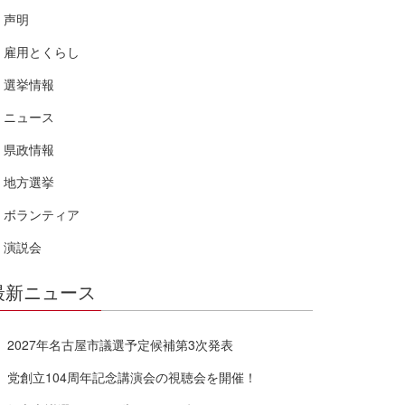
声明
雇用とくらし
選挙情報
ニュース
県政情報
地方選挙
ボランティア
演説会
最新ニュース
2027年名古屋市議選予定候補第3次発表
党創立104周年記念講演会の視聴会を開催！