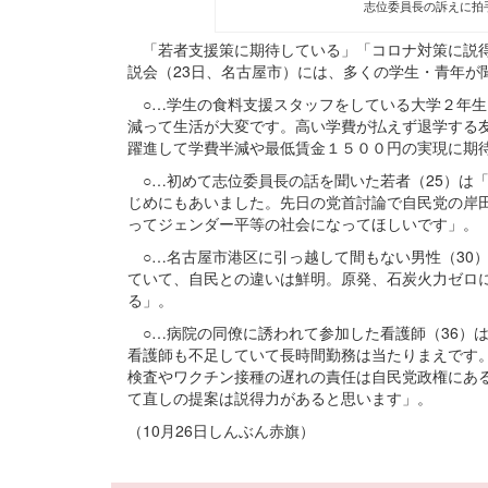
志位委員長の訴えに拍
「若者支援策に期待している」「コロナ対策に説得
説会（23日、名古屋市）には、多くの学生・青年が
○…学生の食料支援スタッフをしている大学２年生
減って生活が大変です。高い学費が払えず退学する
躍進して学費半減や最低賃金１５００円の実現に期
○…初めて志位委員長の話を聞いた若者（25）は
じめにもあいました。先日の党首討論で自民党の岸
ってジェンダー平等の社会になってほしいです」。
○…名古屋市港区に引っ越して間もない男性（30
ていて、自民との違いは鮮明。原発、石炭火力ゼロ
る」。
○…病院の同僚に誘われて参加した看護師（36）
看護師も不足していて長時間勤務は当たりまえです
検査やワクチン接種の遅れの責任は自民党政権にあ
て直しの提案は説得力があると思います」。
（10月26日しんぶん赤旗）