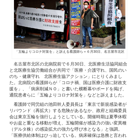
「五輪よりコロナ対策を」と訴える看護師ら＝６月30日、名古屋市北区
名古屋市北区の北病院前で６月30日、北医療生活協同組合
と北医療生協労働組合が共同で「医療・介護守れ、国民のい
のち・健康守れ 北医療生協アクション」にとりくみまし
た。北病院の看護師らが「コロナ禍、国は医療介護に財政支
援を」、「病床削減ＮＯ」と書いた横断幕やボードを掲げ、
通院患者らに「五輪よりコロナ対策を」などと訴えました。
看護師で同労組の池田幹人委員長は「東京で新規感染者が
リバウンド（再拡大）する危険があるなか、政府と組織委員
会は東京五輪を強行しようとしている。開催時期は夏季休暇
やお盆と重なる移動が増え、五輪開催が感染力の強い変異種
（デルタ株）の感染拡大の強力な呼び水となる」と強調。
「医療供給体制はひっ迫している。病床確保は急務と言われ