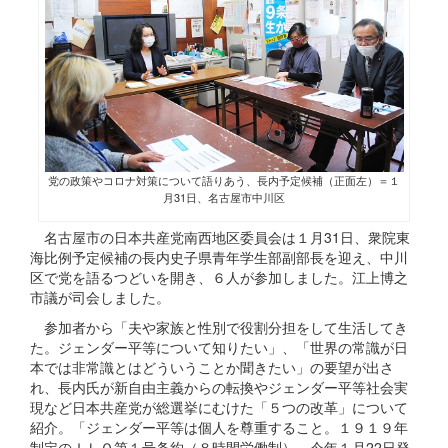
党の政策やコロナ対策について語りあう、長内予定候補（正面左）＝１
月31日、名古屋市中川区
名古屋市の日本共産党南西地区委員会は１月31日、衆院東
海比例予定候補の長内史子県青年学生部副部長を迎え、中川
区で党を語るつどいを開き、６人が参加しました。江上博之
市議が司会しました。
参加者から「夫や家族と性別で役割分担をして生活してき
た。ジェンダー平等について知りたい」、「世界の常識が日
本では非常識とはどういうことか聞きたい」の要望が出さ
れ、長内氏が新自由主義からの転換やジェンダー平等社会実
現など日本共産党が総選挙にむけた「５つの改革」について
紹介。「ジェンダー平等は個人を尊重すること。１９１９年
制定のＩＬＯ第１号条約（８時間労働制）、今年１月22日発