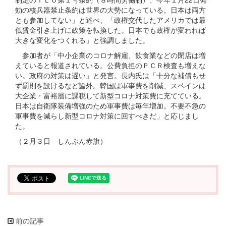
効の核兵器禁止条約は世界の大勢になっている。日本は両方
とも参加してない」と述べ、「政権交代したアメリカでは最
低賃金引き上げに政策を転換した。日本でも政権が変われば
大きな変化をつくれる」と強調しました。
参加者が「中小企業のコロナ解雇、飲食業などの閉店は増
えていると報道されている。公費負担のＰＣＲ検査も増えな
い。政府の対策は遅い」と発言。長内氏は「十分な補償もせ
ず罰則を設けるなど論外。韓国は軍事費を削減、スペインは
大企業・富裕層に課税して新型コロナ対策費に充てている。
日本は自衛隊装備増強のため軍事費は毎年増加。不要不急の
軍事費を減らし新型コロナ対策に回すべきだ」と応じまし
た。
（２月３日 しんぶん赤旗）