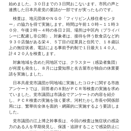
始めました。３０日までの３日間おこないます。市民の声と
連携した日本共産党の要請が一部ですが実ったものです。
検査は、地元団体やＮＧＯ「フィリピン人移住者センタ
ー」の協力を得て実施します。時間は午前１０時～１１時３
０分、午後２時～４時の各日２回。場所は中区内（プライバ
シーに配慮し非公開）。対象者は、接待を伴う飲食店など約
９３０店舗がある栄４、５丁目の従業員と住民で、１８歳以
上の無症状者。電話による事前予約制で１日最大１４０人、
計４２０人を検査します。
対象地域を含めた同地区では、クラスター（感染者集団）
が何度も発生し、８月には愛知県と名古屋市が独自の休業要
請を実施しました。
日本共産党市議団が同地域に実施したコロナに関する市政
アンケートでは、回答者の８割がＰＣＲ等検査の実施を求め
ていました。党市議団は市議会でアンケートの内容を紹介
し、ＰＣＲ検査の実施を強く要求。河村たかし市長や関係部
局には、繁華街全体を面的・網羅的に実施するよう要請しま
した。
党市議団の江上博之幹事長は、今回の検査は無症状の感染
力のある人を早期発見し、保護・追跡することで感染防止に