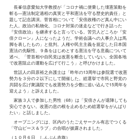
長峯信彦愛知大学教授が「コロナ禍に便乗した壊憲策動を
斬る―憲法制定過程の真実と平和憲法を守る歴史的責任」と
題して記念講演。菅首相について「安倍政権のど真ん中にい
た人。政治の私物化、コロナ対策の迷走などで行き詰った
『安倍政治』を継承すると言っている。苦労人どころか『安
倍クローン』人になったようだ。学術会議への人事介入は馬
脚を表したもの」と批判。人権や民主主義を規定した日本国
憲法の先駆性、９条をはじめとする憲法を守る意義について
述べ、「菅首相や自民党は改憲を断念していない。全国各地
で改憲阻止の運動を広げて行こう」と呼びかけました。
世話人の田原裕之弁護士は「昨年の13周年は参院選で改憲
勢力を３分の２以下にして開催した。総選挙で市民と野党の
共闘を広げ衆議院でも改憲勢力を少数に追い込んで15周年を
迎えよう」と訴えました。
家族３人で参加した男性（68）は「安倍さんが退陣しても
安心できない。改憲の息の根を止めるため総選挙をがんばり
たい」と話しました。
オープニングには、区内のうたごえサークル有志でつくる
「守山ピース＆ラブ」の合唱が披露されました。
（１０月６日 しんぶん赤旗）