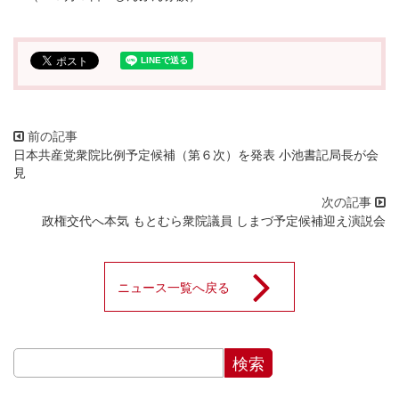
日本共産党衆院比例予定候補（第６次）を発表 小池書記局長が会
見
政権交代へ本気 もとむら衆院議員 しまづ予定候補迎え演説会
ニュース一覧へ戻る