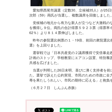
愛知県西尾市議選（定数30、立候補35人）が25
次郎（59）両氏が当選し、複数議席を回復しました
党候補の地元から有力な新人が立つなど大激戦のな
を獲得し９位。両氏の合計得票５９２３票（得票率６
62％）より８１４票伸ばしました。
昨年の参院選比例票の１・19倍、前回の衆院選比
選）を上回りました。
選挙戦では「日本共産党の２議席獲得で安倍暴走政
計画のストップ、学校教室にエアコン設置、特別養
共感を広げました。
当選が判明した26日未明、喜びに沸く支持者を前
た。選挙で訴えた公約実現、市民のための市政に全
辱を果たしうれしい。市民の期待に応える」と抱負
（６月２７日 しんぶん赤旗）