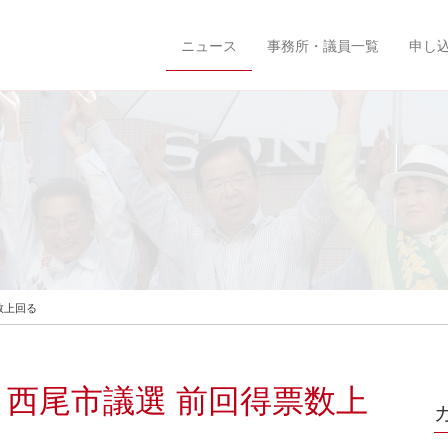
ニュース
事務所・議員一覧
申し
数上回る
 西尾市議選 前回得票数上