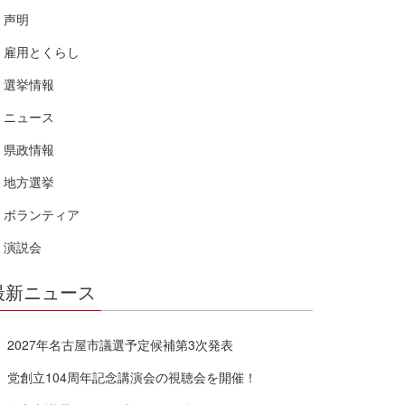
声明
雇用とくらし
選挙情報
ニュース
県政情報
地方選挙
ボランティア
演説会
最新ニュース
2027年名古屋市議選予定候補第3次発表
党創立104周年記念講演会の視聴会を開催！