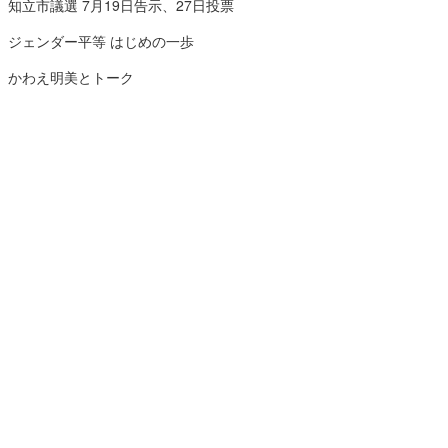
知立市議選 7月19日告示、27日投票
ジェンダー平等 はじめの一歩
かわえ明美とトーク