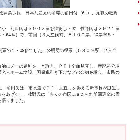
日投開票され、日本共産党の前職の前田修（61）、元職の牧野
。
か、前田氏は３００２票を獲得し７位、牧野氏は２９２１票
・64％）で、前回（３人立候補、５１０９票、得票率５・
例票の１・09倍でした。公明党の得票（５８０９票、２人当
治にノーの審判を」と訴え、ＰＦＩ全面見直し、産廃処分場
護老人ホーム増設、国保税引き下げなどの公約を訴え、市民の
に、前田氏は「市長選でＰＦＩ見直しを訴える新市長が誕生し
力をあげる」、牧野氏は「多くの市民に支えられ前回選挙の雪
を語りました。