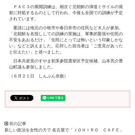
ＰＡＣ３の展開訓練は、相次ぐ北朝鮮の弾道ミサイルの発
射に対処するものとして行われ、今後も全国での訓練が予定
されています。
要請には地元の小牧市や春日井市の住民など８人が参加。
「北朝鮮を名指ししての訓練の実施は、軍事的緊張や住民の
不安をあおるだけ」「住民にとっては怖いという印象しかな
い」などと訴えました。応対した担当者は「ご意見があった
と伝えたい」と述べました。
日本共産党のすやま初美参院選挙区予定候補、山本亮介豊
山町議も参加しました。
（６月２１日 しんぶん赤旗）
新しい政治を女性の力で 名古屋で「ＪＯＨＩＲＯ ＣＡＦＥ」