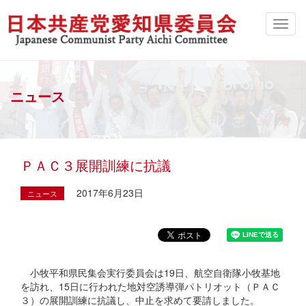
ニュース
ＰＡＣ３展開訓練に抗議
2017年6月23日
ニュース
小牧平和県民集会実行委員会は19日、航空自衛隊小牧基地
を訪れ、15日に行われた地対空誘導弾パトリオット（ＰＡＣ
３）の展開訓練に抗議し、中止を求めて要請しました。