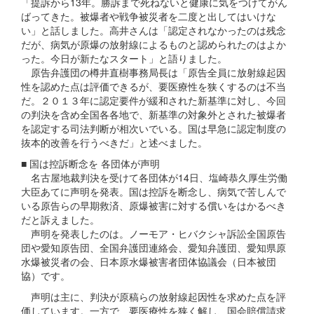
「提訴から13年。勝訴まで死ねないと健康に気をつけてがん
ばってきた。被爆者や戦争被災者を二度と出してはいけな
い」と話しました。高井さんは「認定されなかったのは残念
だが、病気が原爆の放射線によるものと認められたのはよか
った。今日が新たなスタート」と語りました。
原告弁護団の樽井直樹事務局長は「原告全員に放射線起因
性を認めた点は評価できるが、要医療性を狭くするのは不当
だ。２０１３年に認定要件が緩和された新基準に対し、今回
の判決を含め全国各各地で、新基準の対象外とされた被爆者
を認定する司法判断が相次いでいる。国は早急に認定制度の
抜本的改善を行うべきだ」と述べました。
■ 国は控訴断念を 各団体が声明
名古屋地裁判決を受けて各団体が14日、塩崎恭久厚生労働
大臣あてに声明を発表。国は控訴を断念し、病気で苦しんで
いる原告らの早期救済、原爆被害に対する償いをはかるべき
だと訴えました。
声明を発表したのは。ノーモア・ヒバクシャ訴訟全国原告
団や愛知原告団、全国弁護団連絡会、愛知弁護団、愛知県原
水爆被災者の会、日本原水爆被害者団体協議会（日本被団
協）です。
声明は主に、判決が原稿らの放射線起因性を求めた点を評
価しています。一方で、要医療性を狭く解し、国会賠償請求