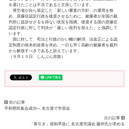
を退けたことは不当であると主張しています。
厚労省が自ら策定した「新しい審査の方針」の運用を狭
め、原爆症認定行政を後退させるために、被爆者が全国の裁
判所に提訴せざるを得ない状況を指摘。後退する国の原爆症
認定行政に対して判決が「厳しい批判を加えた」と強調して
います。
国に対して、司法と行政のかい離の解消、法改正による認
定制度の抜本的改善を求め、一日も早く高齢の被爆者を裁判
から解放すべきであると訴えています。
（９月１５日 しんぶん赤旗）
平和県民集会成功へ 名古屋で学習会
「客引き」規制早急に 名古屋市議会 藤井氏が求める