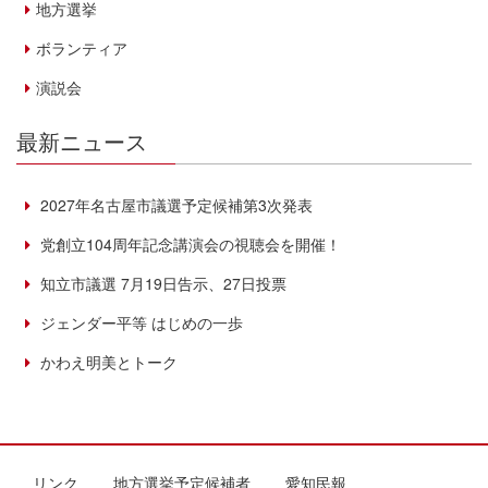
地方選挙
ボランティア
演説会
最新ニュース
2027年名古屋市議選予定候補第3次発表
党創立104周年記念講演会の視聴会を開催！
知立市議選 7月19日告示、27日投票
ジェンダー平等 はじめの一歩
かわえ明美とトーク
リンク
地方選挙予定候補者
愛知民報