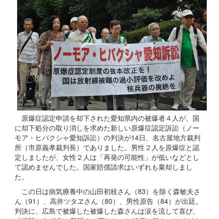
原爆症認定申請を却下された愛知県内の被爆者４人が、国
に却下処分の取り消しを求めた新しい原爆症認定訴訟（ノー
モア・ヒバクシャ愛知訴訟）の判決が14日、名古屋地方裁判
所（市原義孝裁判長）でありました。男性２人を原爆症と認
定しましたが、女性２人は「再発の可能性」が低いなどとし
て認めませんでした。国家賠償請求はいずれも棄却しまし
た。
この日は病気療養中の山田初枝さん（83）を除く森敏夫さ
ん（91）、高井ツタヱさん（80）、男性原告（84）が出廷。
判決に、広島で被爆した被爆した森さんは涙を流して喜び、