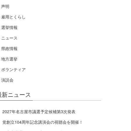
声明
雇用とくらし
選挙情報
ニュース
県政情報
地方選挙
ボランティア
演説会
最新ニュース
2027年名古屋市議選予定候補第3次発表
党創立104周年記念講演会の視聴会を開催！