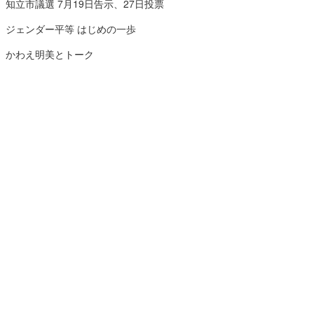
知立市議選 7月19日告示、27日投票
ジェンダー平等 はじめの一歩
かわえ明美とトーク