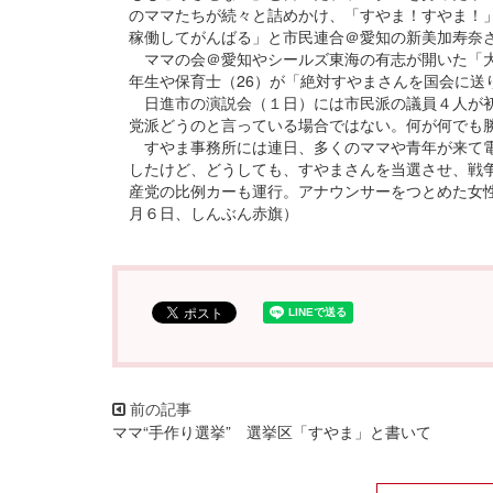
のママたちが続々と詰めかけ、「すやま！すやま！
稼働してがんばる」と市民連合＠愛知の新美加寿奈
ママの会＠愛知やシールズ東海の有志が開いた「大
年生や保育士（26）が「絶対すやまさんを国会に送
日進市の演説会（１日）には市民派の議員４人が初
党派どうのと言っている場合ではない。何が何でも
すやま事務所には連日、多くのママや青年が来て電
したけど、どうしても、すやまさんを当選させ、戦
産党の比例カーも運行。アナウンサーをつとめた女性
月６日、しんぶん赤旗）
ママ“手作り選挙” 選挙区「すやま」と書いて