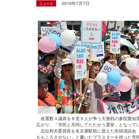
2016年7月7日
ニュース
改選数４議席を８党９人が争う大激戦の参院愛知選
広がり、「市民と共同してたたかう選挙」となって
志位和夫委員長を名古屋駅前に迎えた街頭演説会（
ももころさせない」と書いたプラスターを持った市