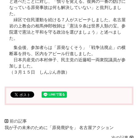
と述べたことに対し、「憤りを覚える。復興の一番の妨げに
なっている原発事故は何も解決していない」と批判しまし
た。
緑区で住民運動を続ける７人がスピーチしました。名古屋
岩の上教会の相馬伸郎牧師は「憲法９条は世界人類の宝。参
院選で憲法と平和を守る政治を選びましょう」と述べまし
た。
集会後、参加者らは「原発なくそう」「戦争法廃止」の横
断幕を持ち、区内をアピール行進しました。
日本共産党の本村伸子、民主党の近藤昭一両衆院議員が参
加しました。
（３月１５日 しんぶん赤旗）
我が子の未来のために「原発廃炉を」 名古屋アクション