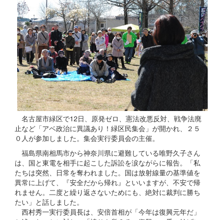
名古屋市緑区で12日、原発ゼロ、憲法改悪反対、戦争法廃
止など「アベ政治に異議あり！緑区民集会」が開かれ、２５
０人が参加しました。集会実行委員会の主催。
福島県南相馬市から神奈川県に避難している唯野久子さん
は、国と東電を相手に起こした訴訟を涙ながらに報告。「私
たちは突然、日常を奪われました。国は放射線量の基準値を
異常に上げて、『安全だから帰れ』といいますが、不安で帰
れません。二度と繰り返さないためにも、絶対に裁判に勝ち
たい」と話しました。
西村秀一実行委員長は、安倍首相が「今年は復興元年だ」