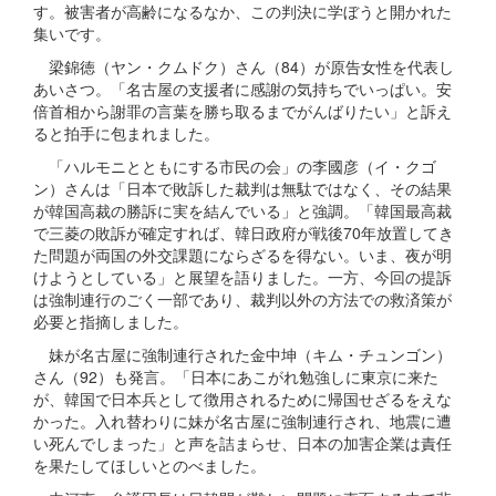
す。被害者が高齢になるなか、この判決に学ぼうと開かれた
集いです。
梁錦徳（ヤン・クムドク）さん（84）が原告女性を代表し
あいさつ。「名古屋の支援者に感謝の気持ちでいっぱい。安
倍首相から謝罪の言葉を勝ち取るまでがんばりたい」と訴え
ると拍手に包まれました。
「ハルモニとともにする市民の会」の李國彦（イ・クゴ
ン）さんは「日本で敗訴した裁判は無駄ではなく、その結果
が韓国高裁の勝訴に実を結んでいる」と強調。「韓国最高裁
で三菱の敗訴が確定すれば、韓日政府が戦後70年放置してき
た問題が両国の外交課題にならざるを得ない。いま、夜が明
けようとしている」と展望を語りました。一方、今回の提訴
は強制連行のごく一部であり、裁判以外の方法での救済策が
必要と指摘しました。
妹が名古屋に強制連行された金中坤（キム・チュンゴン）
さん（92）も発言。「日本にあこがれ勉強しに東京に来た
が、韓国で日本兵として徴用されるために帰国せざるをえな
かった。入れ替わりに妹が名古屋に強制連行され、地震に遭
い死んでしまった」と声を詰まらせ、日本の加害企業は責任
を果たしてほしいとのべました。