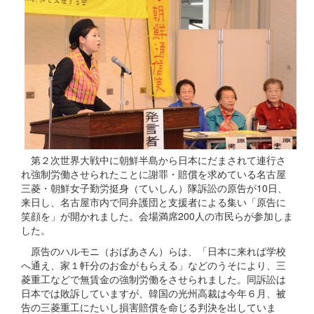
第２次世界大戦中に朝鮮半島から日本にだまされて連行さ
れ強制労働させられたことに謝罪・賠償を求めている名古屋
三菱・朝鮮女子勤労挺身（ていしん）隊訴訟の原告が10日、
来日し、名古屋市内で同弁護団と支援者による集い「原告に
笑顔を」が開かれました。会場満席200人の市民らが参加しま
した。
原告のハルモニ（おばあさん）らは、「日本に来れば学校
へ通え、家１軒分のお金がもらえる」などのうそにより、三
菱重工などで無賃金の強制労働をさせられました。同訴訟は
日本では敗訴していますが、韓国の光州高裁は今年６月、被
告の三菱重工にたいし損害賠償を命じる判決を出していま