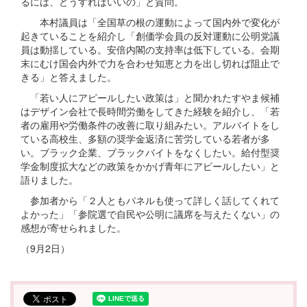
るには、どうすればいいの」と質問。
本村議員は「全国草の根の運動によって国内外で変化が
起きていることを紹介し「創価学会員の反対運動に公明党議
員は動揺している。安倍内閣の支持率は低下している。会期
末にむけ国会内外で力を合わせ知恵と力を出し切れば阻止で
きる」と答えました。
「若い人にアピールしたい政策は」と聞かれたすやま候補
はデザイン会社で長時間労働をしてきた経験を紹介し、「若
者の雇用や労働条件の改善に取り組みたい。アルバイトをし
ている高校生、多額の奨学金返済に苦労している若者が多
い。ブラック企業、ブラックバイトをなくしたい。給付型奨
学金制度拡大などの政策をかかげ青年にアピールしたい」と
語りました。
参加者から「２人ともパネルも使って詳しく話してくれて
よかった」「参院選で自民や公明に議席を与えたくない」の
感想が寄せられました。
（9月2日）