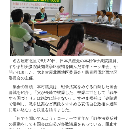
名古屋市北区で8月30日、日本共産党の本村伸子衆院議員、
すやま初美参院愛知選挙区候補を囲んだ青年トーク集会」が
開かれました。党名古屋北西地区委員会と民青同盟北西地区
委員会の主催。
集会の冒頭、本村議員は、戦争法案をめぐる白熱した国会
論戦を紹介し「父が長崎で被爆した、被爆二世として『戦争
する国づくり』は絶対に許せない」。すやま候補は「参院選
で勝利し、戦争法案など悪政をすすめる安倍自公政権を退陣
に追い込む」と決意を語りました。
「何でも聞いてみよう」コーナーで青年が「戦争法案反対
の運動をしても国会は自公が多数議席をもっている。阻止す