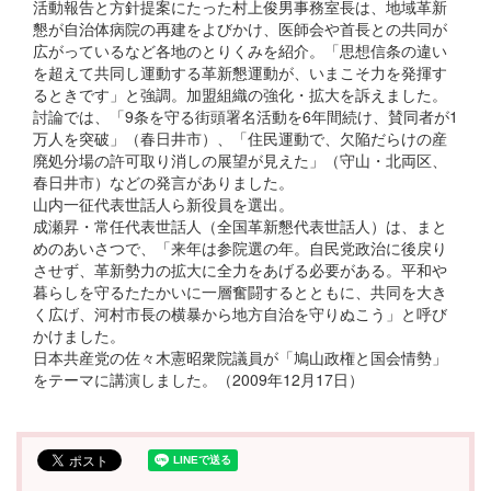
活動報告と方針提案にたった村上俊男事務室長は、地域革新
懇が自治体病院の再建をよびかけ、医師会や首長との共同が
広がっているなど各地のとりくみを紹介。「思想信条の違い
を超えて共同し運動する革新懇運動が、いまこそ力を発揮す
るときです」と強調。加盟組織の強化・拡大を訴えました。
討論では、「9条を守る街頭署名活動を6年間続け、賛同者が1
万人を突破」（春日井市）、「住民運動で、欠陥だらけの産
廃処分場の許可取り消しの展望が見えた」（守山・北両区、
春日井市）などの発言がありました。
山内一征代表世話人ら新役員を選出。
成瀬昇・常任代表世話人（全国革新懇代表世話人）は、まと
めのあいさつで、「来年は参院選の年。自民党政治に後戻り
させず、革新勢力の拡大に全力をあげる必要がある。平和や
暮らしを守るたたかいに一層奮闘するとともに、共同を大き
く広げ、河村市長の横暴から地方自治を守りぬこう」と呼び
かけました。
日本共産党の佐々木憲昭衆院議員が「鳩山政権と国会情勢」
をテーマに講演しました。（2009年12月17日）