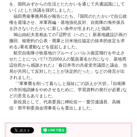
を、国民みずからの生活とたたかいを通じて共通認識にして
いく｣とした決議を採択しました。
福田秀俊事務局長が報告にたち、｢国民のたたかいで自公政
権を退場させ、米軍再編・基地強化反対、自衛隊の海外派兵
を許さないたたかいに新しい条件が生まれた｣と強調。
鳩山由紀夫首相あての｢辺野古（へのこ）新基地建設計画の
撤回、核密約の公表・廃棄と日米地位協定の抜本的改定を求
める｣署名運動などを提起しました。
航空自衛隊小牧基地のブルーインパルス曲芸飛行を中止さ
せたことについて｢1万2000人の緊急署名が力になり、基地周
辺住民から感謝された｣「春日井市の共産党市議団と議会、当
局が共同して反対したことが決定的だった」などの発言が出
されました。
「“軍事費を削って暮らしと福祉に”の訴えが大切」｢自衛隊
の市街地訓練をやめさせるために、学習資料の発行が必要｣な
どの意見もありました。
新役員として、代表委員に榑松佐一・愛労連議長、高橋
信・県平和委員会理事長らを選出しました。