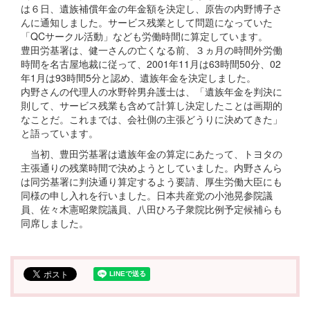
は６日、遺族補償年金の年金額を決定し、原告の内野博子さ
んに通知しました。サービス残業として問題になっていた
「QCサークル活動」なども労働時間に算定しています。
豊田労基署は、健一さんの亡くなる前、３ヵ月の時間外労働
時間を名古屋地裁に従って、2001年11月は63時間50分、02
年1月は93時間5分と認め、遺族年金を決定しました。
内野さんの代理人の水野幹男弁護士は、「遺族年金を判決に
則して、サービス残業も含めて計算し決定したことは画期的
なことだ。これまでは、会社側の主張どうりに決めてきた」
と語っています。
当初、豊田労基署は遺族年金の算定にあたって、トヨタの
主張通りの残業時間で決めようとしていました。内野さんら
は同労基署に判決通り算定するよう要請、厚生労働大臣にも
同様の申し入れを行いました。日本共産党の小池晃参院議
員、佐々木憲昭衆院議員、八田ひろ子衆院比例予定候補らも
同席しました。