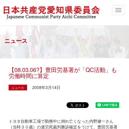
ニュース
【08.03.06?】豊田労基署が「QC活動」も
労働時間に算定
2008年3月14日
ニュース
トヨタ自動車工場で勤務中に倒れ亡くなった内野健一さん
（当時３０歳）の過労死裁判勝訴確定をうけて、豊田労基署