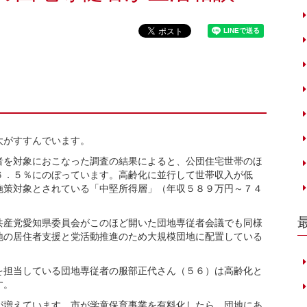
大がすすんでいます。
を対象におこなった調査の結果によると、公団住宅世帯のほ
６．５％にのぼっています。高齢化に並行して世帯収入が低
施策対象とされている「中堅所得層」（年収５８９万円～７４
産党愛知県委員会がこのほど開いた団地専従者会議でも同様
地の居住者支援と党活動推進のため大規模団地に配置している
担当している団地専従者の服部正代さん（５６）は高齢化と
す。
増えています。市が学童保育事業を有料化したら、団地にあ