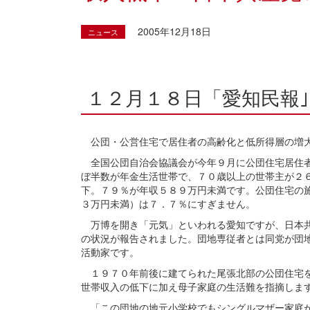
2005年12月18日
ニュース
１２月１８日「愛知民報｣
公団・公営住宅で居住者の高齢化と低所得層の増
全国公団自治会協議会が今年９月に公団住宅居住者
ぼ半数が年金生活世帯で、７０歳以上の世帯主が２
下。７９％が年収５８９万円未満です。公団住宅の
３万円未満）は７．７％にすぎません。
万博を開き「元気」といわれる愛知ですが、日本共
の状況が報告されました。団地専従者とは同党が団
活動家です。
１９７０年前後に建てられた尾張北部の公団住宅を
世帯収入の低下に加え母子家庭の生活難を指摘しま
「この団地の地元小学校でもシングルマザー家庭が