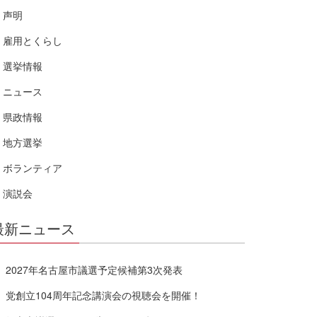
声明
雇用とくらし
選挙情報
ニュース
県政情報
地方選挙
ボランティア
演説会
最新ニュース
2027年名古屋市議選予定候補第3次発表
党創立104周年記念講演会の視聴会を開催！