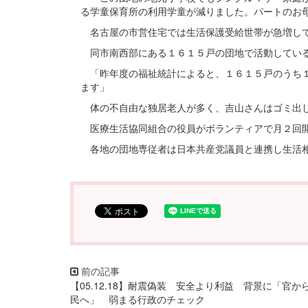
る学童保育所の利用学童が減りました。パートのお
名古屋の市営住宅では生活保護受給世帯が急増し
同市南西部にある１６１５戸の団地で活動している
「昨年度の福祉統計によると、１６１５戸のうち１
ます」
体の不自由な独居老人が多く、吉山さんはゴミ出し
医療生活協同組合の役員がボランティアで月２回開
各地の団地専従者は日本共産党議員と連携し生活
【05.12.18】耐震偽装 安全より利益 背景に「官か
民へ」 弱まる行政のチェック