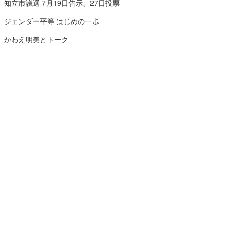
知立市議選 7月19日告示、27日投票
ジェンダー平等 はじめの一歩
かわえ明美とトーク