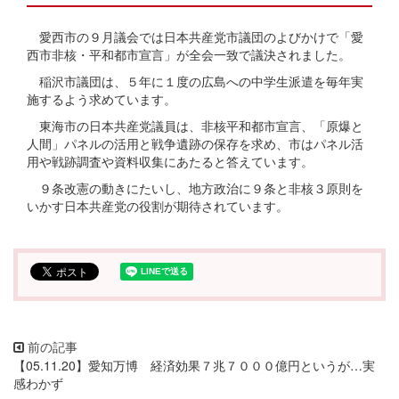
愛西市の９月議会では日本共産党市議団のよびかけで「愛
西市非核・平和都市宣言」が全会一致で議決されました。
稲沢市議団は、５年に１度の広島への中学生派遣を毎年実
施するよう求めています。
東海市の日本共産党議員は、非核平和都市宣言、「原爆と
人間」パネルの活用と戦争遺跡の保存を求め、市はパネル活
用や戦跡調査や資料収集にあたると答えています。
９条改憲の動きにたいし、地方政治に９条と非核３原則を
いかす日本共産党の役割が期待されています。
【05.11.20】愛知万博 経済効果７兆７０００億円というが…実
感わかず