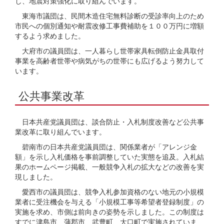
し、地震対策強化に取り組んでいます。
東海市議団は、民間木造住宅無料診断の受診率向上のため
市民への個別通知や耐震改修工事費補助を１００万円に増額
するよう求めました。
大府市の議員団は、一人暮らし世帯家具転倒防止金具取付
事業を高齢者世帯や病気がちの世帯にも広げるよう努力して
います。
公共事業改革
日本共産党議員団は、談合防止・入札制度改善など公共事
業改革に取り組んでいます。
碧南市の日本共産党議員団は、関係業者が「アレンジ金
額」を示し入札価格を事前調整していた実態を追及。入札結
果のホームページ掲載、一般競争入札の拡大などの改善を実
現しました。
愛西市の議員団は、競争入札参加資格のない地元の小規模
業者に受注機会を与える「小規模工事等希望者登録制度」の
実施を求め、市側は前向きの姿勢を示しました。この制度は
すでに津島市、蒲郡市、武豊町、大口町で実施されていま