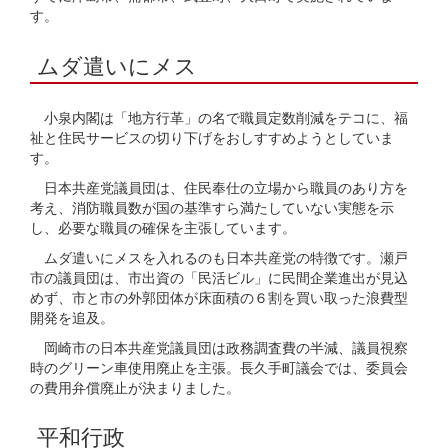
す。
ムダ遣いにメス
小泉内閣は「地方行革」の名で職員定数削減をテコに、福
祉と住民サービスの切り下げをおしすすめようとしていま
す。
日本共産党議員団は、住民奉仕の立場から職員のあり方を
考え、消防職員数が国の基準すら満たしていない実態を示
し、必要な職員の確保を主張しています。
ムダ遣いにメスを入れるのも日本共産党の特徴です。瀬戸
市の議員団は、市出資の「民活ビル」に民間企業進出が見込
めず、市と市の外郭団体が床面積の６割を買い取った浪費型
開発を追及。
岡崎市の日本共産党議員団は政務調査費の半減、議員視察
時のグリーン車使用廃止を主張。長久手町議会では、委員会
の費用弁償廃止が決まりました。
平和行政