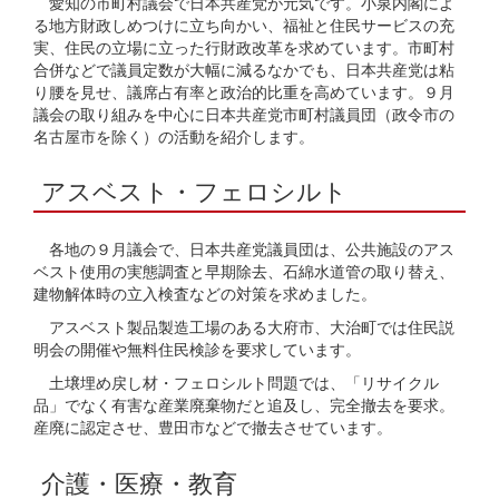
愛知の市町村議会で日本共産党が元気です。小泉内閣によ
る地方財政しめつけに立ち向かい、福祉と住民サービスの充
実、住民の立場に立った行財政改革を求めています。市町村
合併などで議員定数が大幅に減るなかでも、日本共産党は粘
り腰を見せ、議席占有率と政治的比重を高めています。９月
議会の取り組みを中心に日本共産党市町村議員団（政令市の
名古屋市を除く）の活動を紹介します。
アスベスト・フェロシルト
各地の９月議会で、日本共産党議員団は、公共施設のアス
ベスト使用の実態調査と早期除去、石綿水道管の取り替え、
建物解体時の立入検査などの対策を求めました。
アスベスト製品製造工場のある大府市、大治町では住民説
明会の開催や無料住民検診を要求しています。
土壌埋め戻し材・フェロシルト問題では、「リサイクル
品」でなく有害な産業廃棄物だと追及し、完全撤去を要求。
産廃に認定させ、豊田市などで撤去させています。
介護・医療・教育