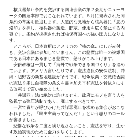
核兵器禁止条約を交渉する国連会議の第２会期がニューヨ
ークの国連本部でおこなわれています。５月に発表された同
条約の草案を歓迎します。人道的な見地から核兵器に「悪の
烙印」を押し、核兵器の製造、貯蔵、使用を広く禁止する内
容です。条約が採択されれば核保有国への強い圧力になりま
す。
ところが、日本政府はアメリカの〝核の傘〟にしがみ付
き、交渉会議に参加していません。この態度は唯一の被爆国
である日本にあるまじき態度で、怒りがこみ上げます。
安倍政権は一貫して「海外で戦争できる国づくり」を進め
ています。アメリカ言いなりです。憲法違反の安保法制、沖
縄・辺野古の新基地建設がそうです。戦争放棄・交戦権否認
の憲法９条に自衛隊の条文を書き加え平和憲法を骨抜きにす
る改憲まで言い始めました。
「共謀罪」法は絶対に許せません。政府にモノを言う人を
監視する弾圧法制であり、廃止するべきです。
一宮で青年が呼びかけた共謀罪廃止を求める集会がおこな
われました。「民主主義ってなんだ！」という怒りのコール
が響きました。
悲惨な戦争を二度と繰り返さないこと、憲法を守り、生か
す政治実現のために全力を尽くします。