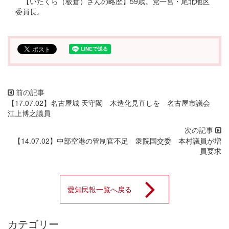
【いたくら（板倉）さんの略歴】59歳。党一宮・尾北地区
委員長。
【17.07.02】名古屋城 天守閣 木造化見直しを 名古屋市議会
江上博之議員
【14.07.02】中部空港の管制官不足 衆院国交委 本村議員が増
員要求
愛知民報一覧へ戻る
カテゴリー