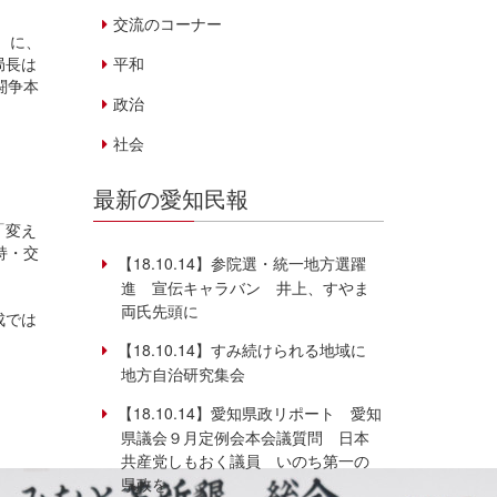
交流のコーナー
）に、
平和
局長は
闘争本
政治
社会
最新の愛知民報
「変え
持・交
【18.10.14】参院選・統一地方選躍
進 宣伝キャラバン 井上、すやま
両氏先頭に
成では
【18.10.14】すみ続けられる地域に
地方自治研究集会
【18.10.14】愛知県政リポート 愛知
県議会９月定例会本会議質問 日本
共産党しもおく議員 いのち第一の
県政を