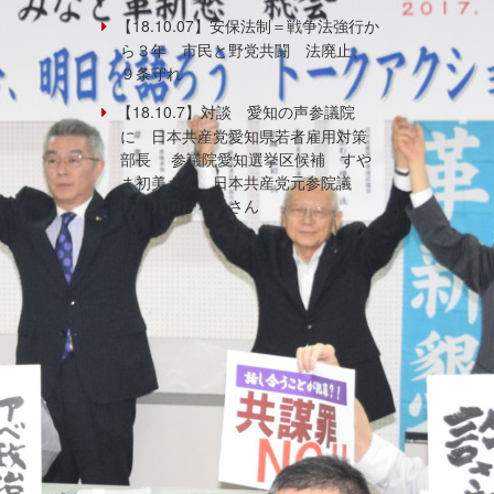
【18.10.07】安保法制＝戦争法強行か
ら３年 市民と野党共闘 法廃止、
９条守れ
【18.10.7】対談 愛知の声参議院
に 日本共産党愛知県若者雇用対策
部長 参議院愛知選挙区候補 すや
ま初美さん 日本共産党元参院議
員 八田ひろ子さん