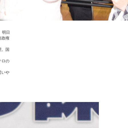
、明日
倍政権
理。国
テロの
思いや