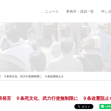
ニュース
事務所・議員一覧
申し
倍発言 ９条死文化、武力行使無制限に ９条改憲阻止を
 安倍発言 ９条死文化、武力行使無制限に ９条改憲阻止