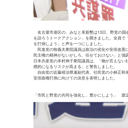
名古屋市港区の、みなと革新懇は13日、野党の国
を語ろうトークアクション」を開きました。全員で
を打倒しよう」と声を一つにしました。
民進党の牧義夫衆院議員は政治の劣化や安倍改憲に
民主権の精神がないがしろ。任せておけない」と強
日本共産党の本村伸子衆院議員は、「物が言えない
標的になるリスクが高まる」と警告しました。
自由党の近藤靖治県連副代表、社民党の小林正和名
安倍政権打倒に向けての決意を表明しました。
「市民と野党の共同を強化し、豊かにしよう」 渡