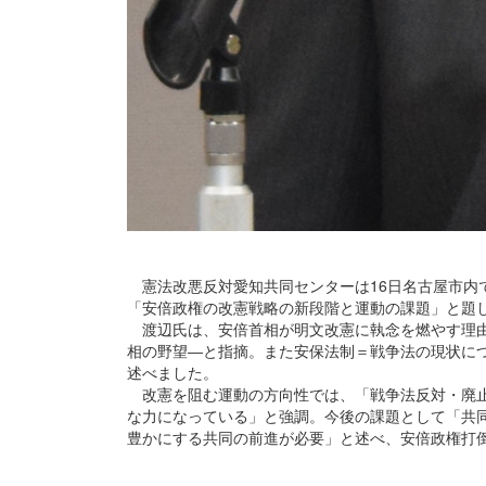
憲法改悪反対愛知共同センターは16日名古屋市内
「安倍政権の改憲戦略の新段階と運動の課題」と題
渡辺氏は、安倍首相が明文改憲に執念を燃やす理由
相の野望―と指摘。また安保法制＝戦争法の現状に
述べました。
改憲を阻む運動の方向性では、「戦争法反対・廃止
な力になっている」と強調。今後の課題として「共
豊かにする共同の前進が必要」と述べ、安倍政権打