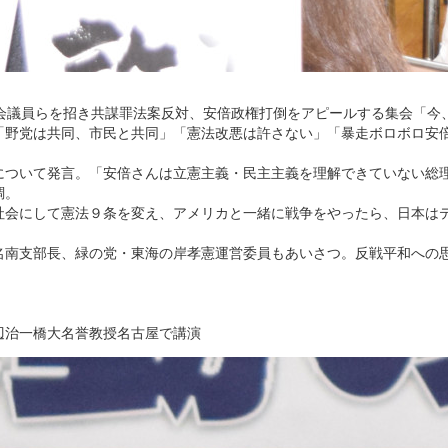
会議員らを招き共謀罪法案反対、安倍政権打倒をアピールする集会「今
「野党は共同、市民と共同」「憲法改悪は許さない」「暴走ボロボロ安
ついて発言。「安倍さんは立憲主義・民主主義を理解できていない総
調。
社会にして憲法９条を変え、アメリカと一緒に戦争をやったら、日本は
南支部長、緑の党・東海の岸孝憲運営委員もあいさつ。反戦平和への
辺治一橋大名誉教授名古屋で講演