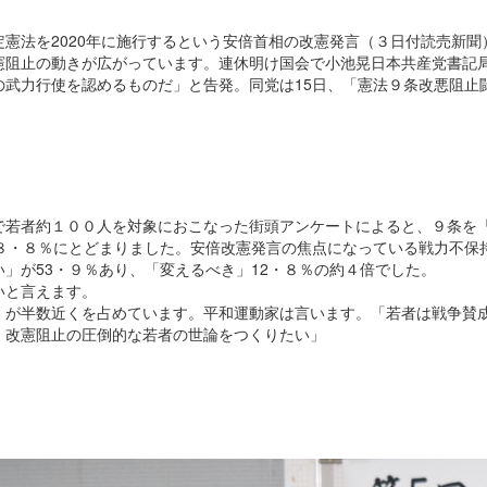
憲法を2020年に施行するという安倍首相の改憲発言（３日付読売新聞
憲阻止の動きが広がっています。連休明け国会で小池晃日本共産党書記
の武力行使を認めるものだ」と告発。同党は15日、「憲法９条改悪阻止
若者約１００人を対象におこなった街頭アンケートによると、９条を
は８・８％にとどまりました。安倍改憲発言の焦点になっている戦力不保
」が53・９％あり、「変えるべき」12・８％の約４倍でした。
いと言えます。
が半数近くを占めています。平和運動家は言います。「若者は戦争賛
、改憲阻止の圧倒的な若者の世論をつくりたい」