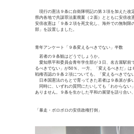
現行の憲法９条に自衛隊明記の第３項を加えた改定
県内各地で共謀罪法案廃案（２面）とともに安倍改
安倍改憲は「９条２項を死文化し、海外での無制限
部」を設置しました。
青年アンケート「９条変えるべきでない」半数
若者の９条観はどうでしょうか。
愛知県平和委員会青年学生部が３日、名古屋駅前で
るべきでない」が50％、一方、「変えるべきだ」
戦権否認の９条２項についても、「変えるべきでない
日本国憲法のもとで育ってきた若者は９条派が多
同時に、いずれの質問にたいしても「わからない」
ありません。９条を生かした平和の展望を語り合い
「暴走・ボロボロの安倍政権打倒」