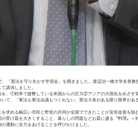
で、「憲法を守り生かす学習会」を開きました。渡辺治一橋大学名誉教
して講演しました。
を、①戦争で疲弊している米国からの圧力②アジアの大国化をめざす
ついて、「軍法も軍法会議もつくれない。憲法９条がある限り限界があ
を求める幅広い市民と野党の共同が全国でできたことが安倍改憲を阻
同の受け皿を大きくすること、暮らしの問題などお皿に盛る〝料理〟＝
倒の運動に全力をあげることを呼びかけました。