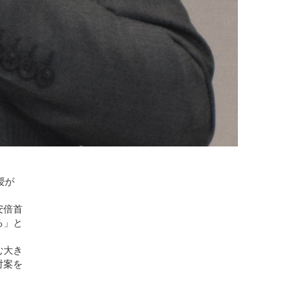
授が
安倍首
る」と
む大き
対案を