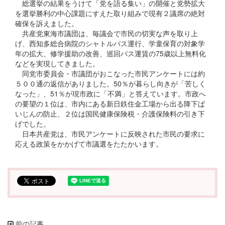
総選挙の結果をうけて「党を語る集い」の開催と党勢拡大
を選挙勝利の中心課題にすえた取り組みで現有２議席の絶対
確保を訴えました。
共産党東海市議団は、毎議会で市民の切実な声を取り上
げ、西知多総合病院のシャトルバス運行、学童保育の対象学
年の拡大、修学援助の改善、巡回バス運賃の75歳以上無料化
などを実現してきました。
同党市委員会・市議団がおこなった市民アンケートには約
５００通の返信がありました。50％が暮らし向きが「苦しく
なった」、51％が現市政に「不満」と答えています。市政へ
の要望の１位は、市内にある新日鉄住金工場から出る降下ば
いじんの防止、２位は国民健康保険税・介護保険料の引き下
げでした。
日本共産党は、市民アンケートに反映された市民の要求に
応える政策をかかげて市議選をたたかいます。