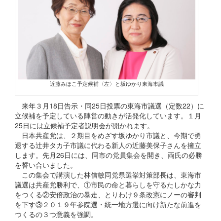
近藤みほこ予定候補〈左〉と坂ゆかり東海市議
来年３月18日告示・同25日投票の東海市議選（定数22）に
立候補を予定している陣営の動きが活発化しています。１月
25日には立候補予定者説明会が開かれます。
日本共産党は、２期目をめざす坂ゆかり市議と、今期で勇
退する辻井タカ子市議に代わる新人の近藤美保子さんを擁立
します。先月26日には、同市の党員集会を開き、両氏の必勝
を誓い合いました。
この集会で講演した林信敏同党県選挙対策部長は、東海市
議選は共産党勝利で、①市民の命と暮らしを守るたしかな力
をつくる②安倍政治の暴走、とりわけ９条改憲にノーの審判
を下す③２０１９年参院選・統一地方選に向け新たな前進を
つくるの３つ意義を強調。