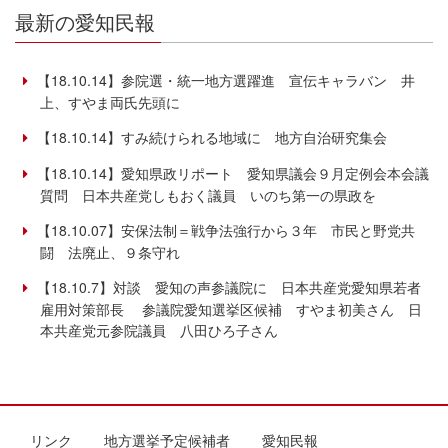
最新の愛知民報
【18.10.14】参院選・統一地方選躍進 宣伝キャラバン 井
上、すやま両氏先頭に
【18.10.14】すみ続けられる地域に 地方自治研究集会
【18.10.14】愛知県政リポート 愛知県議会９月定例会本会議
質問 日本共産党しもおく議員 いのち第一の県政を
【18.10.07】安保法制＝戦争法強行から３年 市民と野党共
闘 法廃止、９条守れ
【18.10.7】対談 愛知の声参議院に 日本共産党愛知県若者
雇用対策部長 参議院愛知選挙区候補 すやま初美さん 日
本共産党元参院議員 八田ひろ子さん
リンク
地方選挙予定候補者
愛知民報