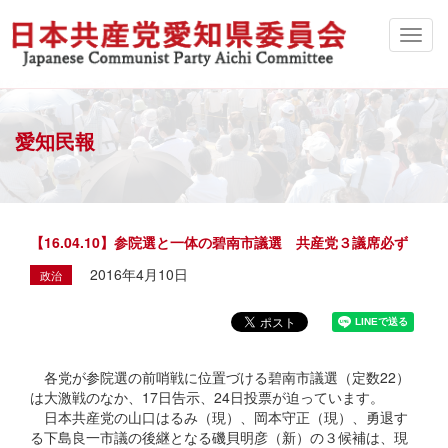
愛知民報
【16.04.10】参院選と一体の碧南市議選 共産党３議席必ず
2016年4月10日
政治
各党が参院選の前哨戦に位置づける碧南市議選（定数22）
は大激戦のなか、17日告示、24日投票が迫っています。
日本共産党の山口はるみ（現）、岡本守正（現）、勇退す
る下島良一市議の後継となる磯貝明彦（新）の３候補は、現