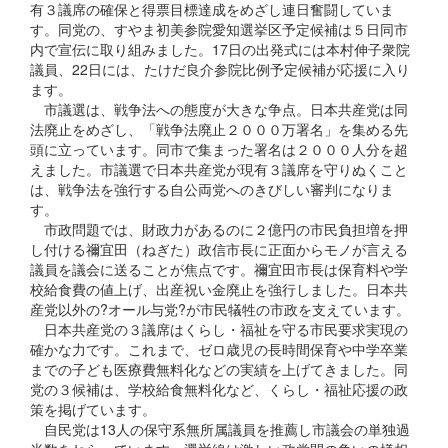
有３議席の確保と得票目標達成をめざし連日奮闘していま
す。同党の、すやま初美参院愛知選挙区予定候補は５日同市
内で宣伝に取り組みました。17日の出発式には本村伸子衆院
議員、22日には、たけだ良介参院比例予定候補が応援に入り
ます。
市議選は、戦争法への態度が大きな争点。日本共産党は同
法廃止をめざし、「戦争法廃止２０００万署名」を集める先
頭に立っています。同市で集まった署名は２０００人分を超
えました。市議選で日本共産党が現有３議席を守りぬくこと
は、戦争法を強行する自公両党へのきびしい審判になりま
す。
市政問題では、財政力があるのに２億円の市民負担増を押
し付ける禰宜田（ねぎた）政信市長に正面からモノが言える
議員を議会に送ることが焦点です。禰宜田市長は保育料や学
校給食費の値上げ、出産祝い金廃止を強行しました。日本共
産党以外の?オール与党?が市民犠牲の市政を支えています。
日本共産党の３議席はくらし・福祉を守る市民要求実現の
確かな力です。これまで、ゼロ歳児の長時間保育や中学卒業
までの子ども医療費無料化などの実績を上げてきました。同
党の３候補は、学校給食無料化など、くらし・福祉応援の政
策を掲げています。
自民党は13人の保守系無所属議員を推薦し市議会の単独過